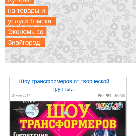
на товары и
услуги Томска.
Экономь со
Знайгород.
Шоу трансформеров от творческой
группы…
15 мая 2017
0
1
2758