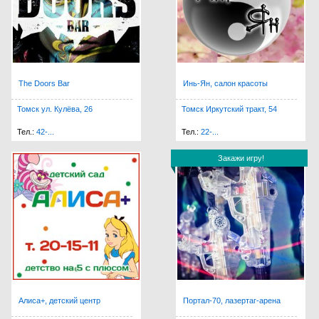
The Doors Bar
Инь-Ян, салон красоты
Томск ул. Кулёва, 26
Томск Иркутский тракт, 54
Тел.:
42-...
Тел.:
22-...
Закажи игру!
Закажи игру!
Алиса+, детский центр
Портал-70, лазертаг-арена