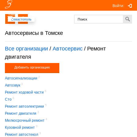
Войти:
Томск
Севастополь
Автосервисы в Томске
Все организации
/
Автосервис
/ Ремонт
двигателя
Добавить организацию
2
Автосигнализации
3
Автозвук
6
Ремонт ходовой части
6
Сто
5
Ремонт автоэлектрики
3
Ремонт двигателя
4
Мелкосрочный ремонт
3
Кузовной ремонт
3
Ремонт автостекол