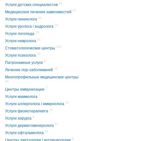
16
Услуги детских специалистов
27
Медицинское лечение зависимостей
31
Услуги гинеколога
19
Услуги уролога / андролога
28
Услуги логопеда
31
Услуги невролога
121
Стоматологические центры
70
Услуги психолога
5
Патронажные услуги
15
Лечение лор-заболеваний
Многопрофильные медицинские центры
90
7
Центры иммунизации
7
Услуги маммолога
14
Услуги аллерголога / иммунолога
10
Услуги физиотерапевта
8
Услуги хирурга
17
Услуги дерматовенеролога
21
Услуги офтальмолога
9
Центры диетологии / нутрициологии