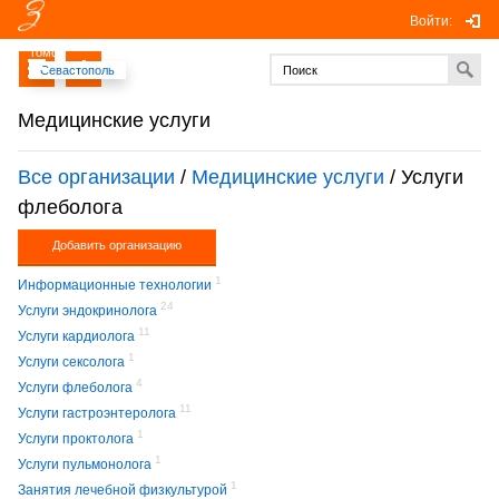
Войти:
Томск
Севастополь
Медицинские услуги
Все организации
/
Медицинские услуги
/ Услуги
флеболога
Добавить организацию
1
Информационные технологии
24
Услуги эндокринолога
11
Услуги кардиолога
1
Услуги сексолога
4
Услуги флеболога
11
Услуги гастроэнтеролога
1
Услуги проктолога
1
Услуги пульмонолога
1
Занятия лечебной физкультурой