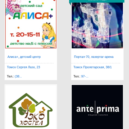
Закажи игру!
Алиса+, детский центр
Портал-70, лазертаг-арена
Томск Сергея Лазо, 23
Томск Пролетарская, 38/1
Тел.:
(38...
Тел.:
97-...