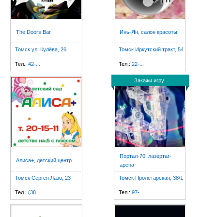
The Doors Bar
Инь-Ян, салон красоты
Томск ул. Кулёва, 26
Томск Иркутский тракт, 54
Тел.:
42-...
Тел.:
22-...
Закажи игру!
Портал-70, лазертаг-
Алиса+, детский центр
арена
Томск Сергея Лазо, 23
Томск Пролетарская, 38/1
Тел.:
(38...
Тел.:
97-...