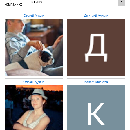
компанию:
Сергей Мухин
Дмитрий Аникин
Олеся Рудина
Kanstruktor Viza