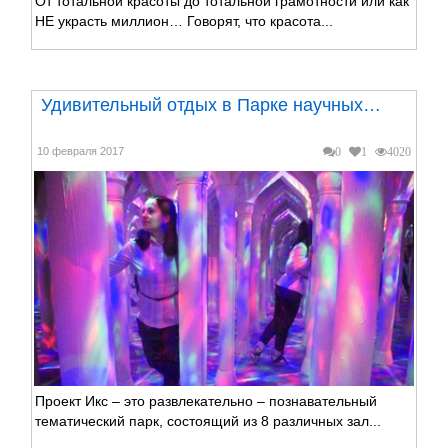
От тотальной красоты до тотальной грамотности или как
НЕ украсть миллион… Говорят, что красота...
Удивительный отдых в Парке научных…
10 февраля 2017
0
1
4020
Проект Икс – это развлекательно – познавательный
тематический парк, состоящий из 8 различных зал...