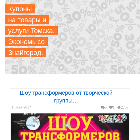
Купоны
на товары и
услуги Томска.
Экономь со
Знайгород.
Шоу трансформеров от творческой
группы…
15 мая 2017
0
1
2758