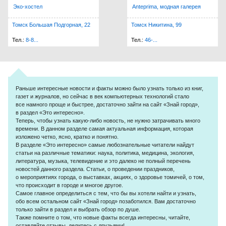
Эко-хостел
Anteprima, модная галерея
Томск Большая Подгорная, 22
Томск Никитина, 99
Тел.:
8-8...
Тел.:
46-...
Раньше интересные новости и факты можно было узнать только из книг,
газет и журналов, но сейчас в век компьютерных технологий стало
все намного проще и быстрее, достаточно зайти на сайт «Знай город»,
в раздел «Это интересно».
Теперь, чтобы узнать
какую-либо
новость, не нужно затрачивать много
времени. В данном разделе самая актуальная информация, которая
изложено четко, ясно, кратко и понятно.
В разделе «Это интересно» самые любознательные читатели найдут
статьи на различные тематики: наука, политика, медицина, экология,
литература, музыка, телевидение и это далеко не полный перечень
новостей данного раздела. Статьи, о проведении праздников,
о мероприятиях города, о выставках, акциях, о здоровье томичей, о том,
что происходит в городе и многое другое.
Самое главное определиться с тем, что бы вы хотели найти и узнать,
обо всем остальном сайт «Знай город» позаботился. Вам достаточно
только зайти в раздел и выбрать обзор по душе.
Также помните о том, что новые факты всегда интересны, читайте,
оставляйте отзывы, делитесь с друзьями!