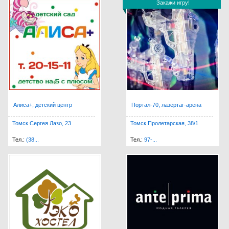
Закажи игру!
Закажи игру!
Алиса+, детский центр
Портал-70, лазертаг-арена
Томск Сергея Лазо, 23
Томск Пролетарская, 38/1
Тел.:
(38...
Тел.:
97-...