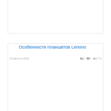
Особенности планшетов Lenovo
13 августа 2015
0
0
1771
Apple – сильный бренд, который предлагает
современные планшетные компьютеры.
Чем же отличается ...