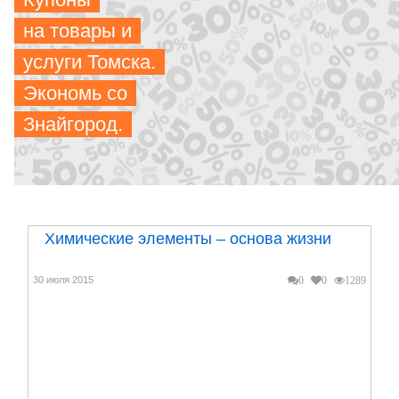
на товары и
Сегодня практически все население смогло оценить
услуги Томска.
удобство онлайн-покупок и продаж. В интернете м...
Экономь со
Знайгород.
Химические элементы – основа жизни
30 июля 2015
0
0
1289