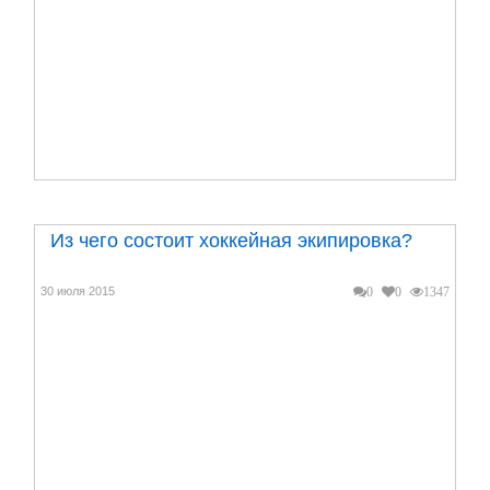
Из чего состоит хоккейная экипировка?
30 июля 2015
0
0
1347
Химический элемент представляет собой вещество,
которое не способно изменяться, разлагаться. Да...