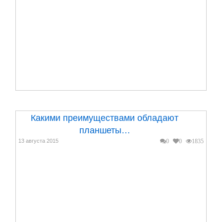
Какими преимуществами обладают
планшеты…
13 августа 2015
0
0
1835
Как бы не рекламировали новые строительные
материалы, доказывая, что традиционный силикатный
кир...