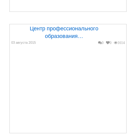
Центр профессионального
образования…
03 августа 2015
0
0
1614
Когда в квартире или доме закончен ремонт
и планировка, казалось бы, можно вздохнуть
с облегчени...