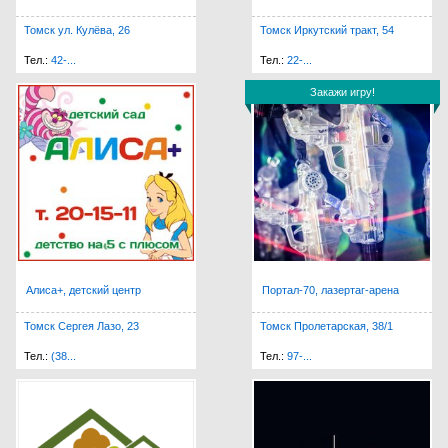
Томск ул. Кулёва, 26
Томск Иркутский тракт, 54
Тел.:
42-...
Тел.:
22-...
Закажи игру!
Закажи игру!
Алиса+, детский центр
Портал-70, лазертаг-арена
Томск Сергея Лазо, 23
Томск Пролетарская, 38/1
Тел.:
(38...
Тел.:
97-...