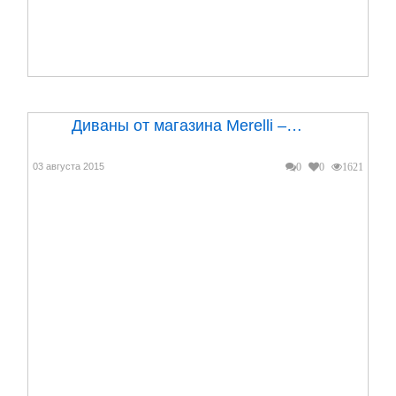
Диваны от магазина Merelli –…
03 августа 2015
0
0
1621
Lenovo – бренд, который становится все более
популярным. Данная компания стремится активно
пред...