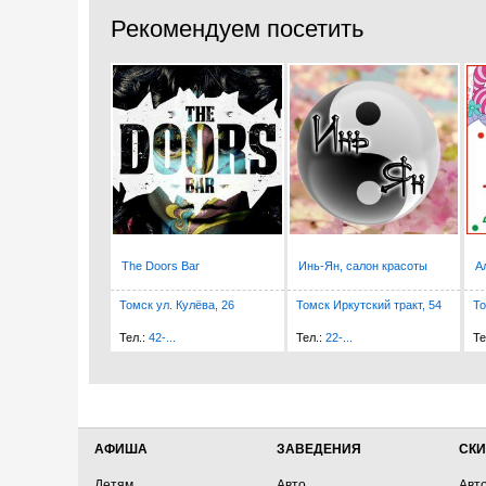
Рекомендуем посетить
The Doors Bar
Инь-Ян, салон красоты
А
Томск ул. Кулёва, 26
Томск Иркутский тракт, 54
То
Тел.:
42-...
Тел.:
22-...
Те
АФИША
ЗАВЕДЕНИЯ
СКИ
Детям
Авто
Авт