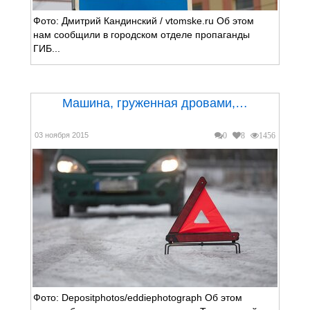
Фото: Дмитрий Кандинский / vtomske.ru Об этом
нам сообщили в городском отделе пропаганды
ГИБ...
Машина, груженная дровами,…
03 ноября 2015
0
8
1456
Фото: Depositphotos/eddiephotograph Об этом