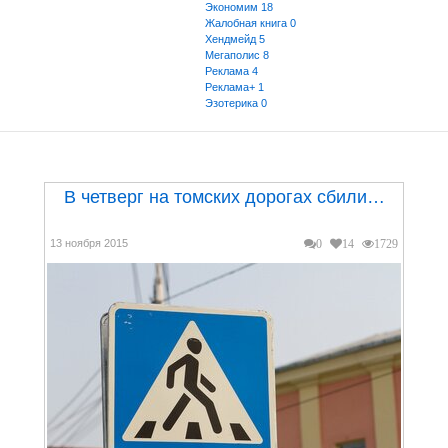
Экономим
18
Жалобная книга
0
Хендмейд
5
Мегаполис
8
Реклама
4
Реклама+
1
Эзотерика
0
В четверг на томских дорогах сбили…
13 ноября 2015
0
14
1729