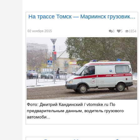
На трассе Томск — Мариинск грузовик…
02 ноября 2015
0
5
1854
Фото: Дмитрий Кандинский / vtomske.ru По
предварительным данным, водитель грузового
автомоби...