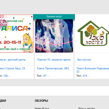
Закажи игру!
Закажи игру!
лиса+, детский центр
Портал-70, лазертаг-арена
Эко-хостел
мск Сергея Лазо, 23
Томск Пролетарская, 38/1
Томск Большая Подгорная
22
л.:
(38...
Тел.:
97-...
Тел.:
8-8...
ДКИ
ОБЗОРЫ
о
Новый год
Все о детях