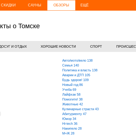
СКИДКИ
САУНЫ
ОБЗОРЫ
ЕЩЁ
кты о Томске
ДОСУГ И ОТДЫХ
ХОРОШИЕ НОВОСТИ
СПОРТ
ПРОИСШЕС
Авто/мото/вело
138
Семья
140
Политика и власть
138
Аварии и ДТП
105
Будь здоров!
109
Новый год
86
Учеба
69
Лайфхак
58
Помогите!
38
Животные
42
Кулинарные страсти
43
Абитуриенту
47
Юмор
34
Hi-tech
36
Накипело
28
М+Ж
28