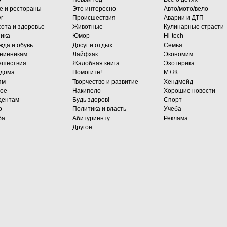
е и рестораны
Это интересно
Авто/мото/вело
г
Происшествия
Аварии и ДТП
сота и здоровье
Животные
Кулинарные страсти
ника
Юмор
Hi-tech
жда и обувь
Досуг и отдых
Семья
нинникам
Лайфхак
Экономим
ешествия
Жалобная книга
Эзотерика
 дома
Помогите!
М+Ж
ям
Творчество и развитие
Хендмейд
гое
Накипело
Хорошие новости
дентам
Будь здоров!
Спорт
о
Политика и власть
Учеба
ба
Абитуриенту
Реклама
Другое