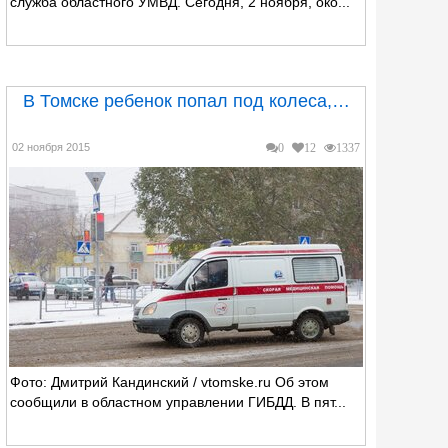
служба областного УМВД. Сегодня, 2 ноября, око...
В Томске ребенок попал под колеса,…
02 ноября 2015
0
12
1337
Фото: Дмитрий Кандинский / vtomske.ru Об этом
сообщили в областном управлении ГИБДД. В пят...