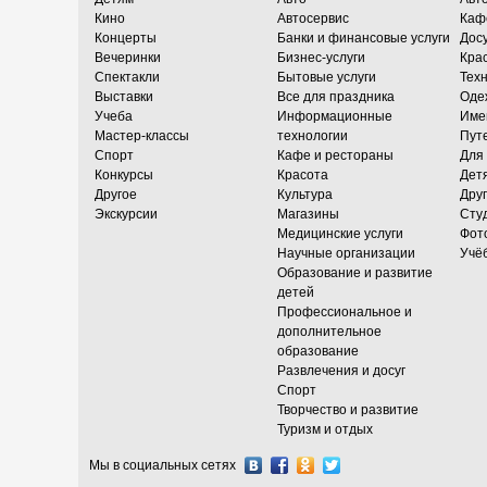
Кино
Автосервис
Каф
Концерты
Банки и финансовые услуги
Досу
Вечеринки
Бизнес-услуги
Кра
Спектакли
Бытовые услуги
Тех
Выставки
Все для праздника
Оде
Учеба
Информационные
Име
Мастер-классы
технологии
Пут
Спорт
Кафе и рестораны
Для
Конкурсы
Красота
Дет
Другое
Культура
Дру
Экскурсии
Магазины
Сту
Медицинские услуги
Фот
Научные организации
Учё
Образование и развитие
детей
Профессиональное и
дополнительное
образование
Развлечения и досуг
Спорт
Творчество и развитие
Туризм и отдых
Мы в социальных сетях