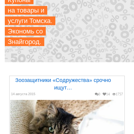
на товары и
услуги Томска.
Экономь со
Знайгород.
Зоозащитники «Содружества» срочно
ищут…
14 августа 2015
0
14
1757