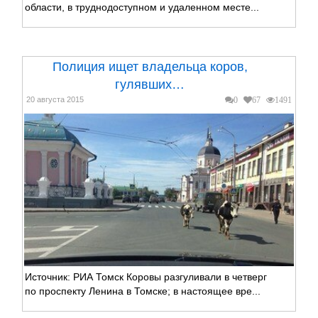
области, в труднодоступном и удаленном месте...
Полиция ищет владельца коров,
гулявших…
20 августа 2015
0
67
1491
Источник: РИА Томск Коровы разгуливали в четверг
по проспекту Ленина в Томске; в настоящее вре...