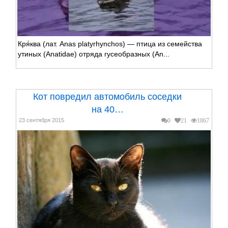
Кря́ква (лат. Anas platyrhynchos) — птица из семейства
утиных (Anatidae) отряда гусеобразных (An...
Кот повредил автомобиль соседки
на 40…
23 сентября 2015
0
21
1867