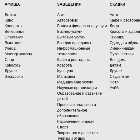
АФИША
ЗАВЕДЕНИЯ
СКИДКИ
Детям
Авто
Авто
Кино
Автосервис
Кафе и рестора
Концерты
Банки и финансовые услуги
Досуг
Вечеринки
Бизнес-услуги
Красота и здоро
Спектакли
Бытовые услуги
Техника
Выставки
Все для праздника
Одежда и обувь
Учеба
Информационные
Именинникам
Мастер-классы
технологии
Путешествия
Спорт
Кафе и рестораны
Для дома
Конкурсы
Красота
Детям
Другое
Культура
Другое
Экскурсии
Магазины
Студентам
Медицинские услуги
Фото
Научные организации
Учёба
Образование и развитие
детей
Профессиональное и
дополнительное
образование
Развлечения и досуг
Спорт
Творчество и развитие
Туризм и отдых