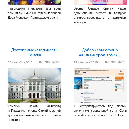
Новогодний спектакль для всей
Весна! Сердце бьётся чаще,
семьи! «ИГРА 2020. Миссия: спасти
вдохновение витает в воздухе,
Деда Мороза». Приглашаем вас п...
а город просыпается от затяжных
холодов...
Достопримечательности
Добавь сам афишу
Томска
на ЗнайГород Томск…
0
0
4997
0
0
2794
03 сентября 2018
19 февраля 2018
Томский Чехов, астероид
1. Авторизируйтесь под любым
и Праздник топора Самой главной
аккаунтом социальной сети. Сети
достопримечательностью этого
на выбор у нас на портале. 2. Наж...
поистине ...