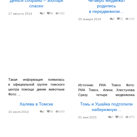
Деньги собраны – зоопарк
Четверо медвежат
спасен
родились
в передвижном…
0
88
1202
17 августа 2014
0
25
1142
20 января 2016
Такая информация появилась
в официальной группе томского
Источник: РИА Томск Фото:
центра помощи диким животным
РИА Томск. Алена Хлестунова
Фото: ...
Сразу четыре медвежонка
родились в п...
Халява в Томске
Томь и Ушайка подтопили
набережную…
0
38
6343
10 июля 2014
0
120
1973
01 мая 2015