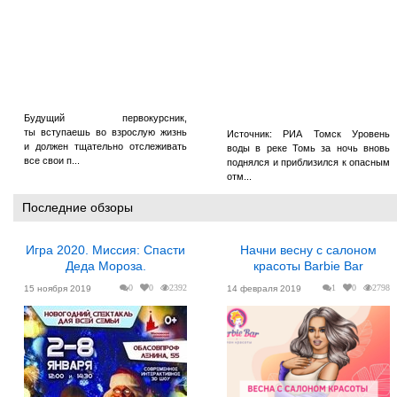
Будущий первокурсник,
ты вступаешь во взрослую жизнь
Источник: РИА Томск Уровень
и должен тщательно отслеживать
воды в реке Томь за ночь вновь
все свои п...
поднялся и приблизился к опасным
отм...
Последние обзоры
Игра 2020. Миссия: Спасти
Начни весну с салоном
Деда Мороза.
красоты Barbie Bar
0
0
2392
1
0
2798
15 ноября 2019
14 февраля 2019