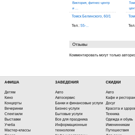
Виктория, фитнес-центр
Том
и …
це
Томск Белинского, 60/1
Том
Тел.:
55-...
Тел
Отзывы
Комментировать могут только автори
АФИША
ЗАВЕДЕНИЯ
СКИДКИ
Детям
Авто
Авто
Кино
Автосервис
Кафе и рестора
Концерты
Банки и финансовые услуги
Досуг
Вечеринки
Бизнес-услуги
Красота и здоро
Спектакли
Бытовые услуги
Техника
Выставки
Все для праздника
Одежда и обувь
Учеба
Информационные
Именинникам
Мастер-классы
технологии
Путешествия