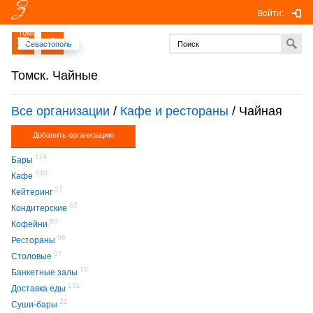
Войти:
Томск
Севастополь
Томск. Чайные
Все организации
/
Кафе и рестораны
/ Чайная
Добавить организацию
119
Бары
340
Кафе
27
Кейтеринг
62
Кондитерские
60
Кофейни
96
Рестораны
27
Столовые
70
Банкетные залы
131
Доставка еды
22
Суши-бары