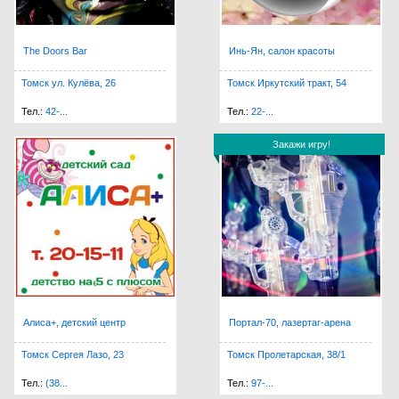
The Doors Bar
Инь-Ян, салон красоты
Томск ул. Кулёва, 26
Томск Иркутский тракт, 54
Тел.:
42-...
Тел.:
22-...
Закажи игру!
Закажи игру!
Алиса+, детский центр
Портал-70, лазертаг-арена
Томск Сергея Лазо, 23
Томск Пролетарская, 38/1
Тел.:
(38...
Тел.:
97-...