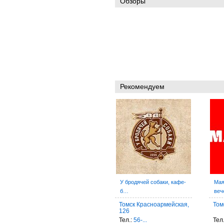
Обзоры
Рекомендуем
У бродячей собаки, кафе-
Мая
б…
веч
Томск Красноармейская,
Том
126
Тел.:
56-...
Тел