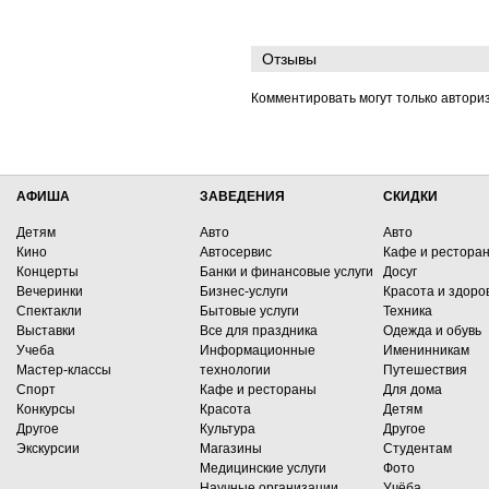
Отзывы
Комментировать могут только автори
АФИША
ЗАВЕДЕНИЯ
СКИДКИ
Детям
Авто
Авто
Кино
Автосервис
Кафе и рестора
Концерты
Банки и финансовые услуги
Досуг
Вечеринки
Бизнес-услуги
Красота и здоро
Спектакли
Бытовые услуги
Техника
Выставки
Все для праздника
Одежда и обувь
Учеба
Информационные
Именинникам
Мастер-классы
технологии
Путешествия
Спорт
Кафе и рестораны
Для дома
Конкурсы
Красота
Детям
Другое
Культура
Другое
Экскурсии
Магазины
Студентам
Медицинские услуги
Фото
Научные организации
Учёба