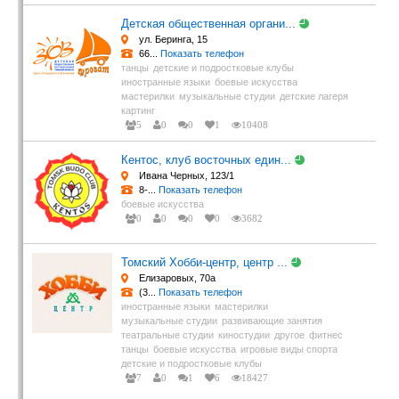
Детская общественная органи...
ул. Беринга, 15
66...
Показать телефон
танцы
детские и подростковые клубы
иностранные языки
боевые искусства
мастерилки
музыкальные студии
детские лагеря
картинг
5
0
0
1
10408
Кентос, клуб восточных един...
Ивана Черных, 123/1
8-...
Показать телефон
боевые искусства
0
0
0
0
3682
Томский Хобби-центр, центр ...
Елизаровых, 70а
(3...
Показать телефон
иностранные языки
мастерилки
музыкальные студии
развивающие занятия
театральные студии
киностудии
другое
фитнес
танцы
боевые искусства
игровые виды спорта
детские и подростковые клубы
7
0
1
6
18427