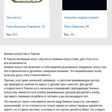
Центр спортивной экипировки...
Гагарина, 50
Грэпплинг борьба в Томске
Эко-хостел
Anteprima, модная галерея
ул. Партизанская, 16
Томск Большая Подгорная, 22
Томск Никитина, 99
ТРОО «Ассоциация практическ...
*, *
Тел.:
8-8...
Тел.:
46-...
Tomsk Dojo, школа единоборств
ул. Алтайская, 8/3
Боевые искусства в Томске
Федерация Кудо России по То...
В Томске желающие могут обучиться боевым искусствам, для этого есть
Первомайская, 65/1
все возможности.
Боевые искусства включают в себя ведение рукопашных поединков, искусство
боя и физическое и духовное совершенствование. Это вырабатывает волю,
Федерация Вин Чун России То...
культуру духа, силу и выносливость.
Сибирская, 29/1, 6 этаж
Причем, учат даже малышей, например – в детском развивающем центре,
где проводятся занятия по каратэ с детьми
трех-семи
лет. Для детей
Магазин Единоборств «Боец»
и подростков в Томске есть несколько учреждений, преподающих боевые
Красноармейская, 122
искусства, имеются сети
учебно-развивающих
центров для детей и клубы,
где каратэ занимаются ребята от четырех и до восемнадцати лет.
Спортивный Клуб «Дельта»
Что касается такого популярного нынче вида боевых искусств, как каратэ
киокушинкай, то он считается не только одним из самых трудных вариантов
Говорова, 19в
каратэ, но и самых жестких, а потому в эти группы детей не берут. Но следует