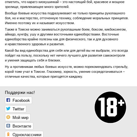
отметить, что каратэ киокушинкай – это настоящий бой, красивое и мощное
Power Club Proton
зрелище, привлекающее много зрителей.
пр. Мира, 76
Вообще боевые искусства подразумевают не только принципы рукопашного
боя, но и мастерство, отточенную технику, соблюдение моральных принципов.
Power Club Arena
Именно поэтому их и называют искусством.
ул. Учебная, 15
Также в Томске можно заниматься рукопашным боем, боксом, кикбоксингом,
айкидо, кунгфу, ушу и другими восточными единоборствами. Восточные
Центр силовых видов спорта ...
единоборства крайне полезны как для физического, так и для духовного
и нравственного здоровья и развития.
Елизаровых, 51
Какой бы вид единоборства для себя или для детей вы не выбрали, это всегда
пойдет на пользу, поскольку нет ничего лучшего для развития самоконтроля
и умения защищать себя и близких.
Ну а противникам любых боевых искусств, можно порекомендовать стрельбу,
корой тоже учат в Томске. Глазомер, зоркость, умение сосредотачиваться –
отличные качества, которые пригодятся каждому.
Поддержи нас!
Facebook
Twitter
Мой мир
Вконтакте
Одноклассники