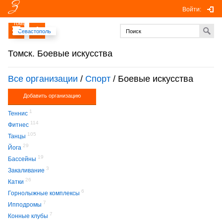
Войти:
Томск
Севастополь
Томск. Боевые искусства
Все организации
/
Спорт
/ Боевые искусства
Добавить организацию
1
Теннис
114
Фитнес
105
Танцы
29
Йога
19
Бассейны
3
Закаливание
26
Катки
6
Горнолыжные комплексы
7
Ипподромы
7
Конные клубы