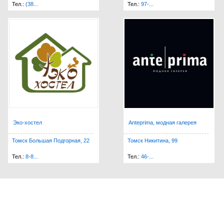
Тел.:
(38...
Тел.:
97-...
Эко-хостел
Anteprima, модная галерея
Томск Большая Подгорная, 22
Томск Никитина, 99
Тел.:
8-8...
Тел.:
46-...