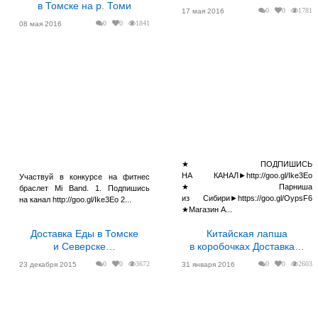
в Томске на р. Томи
0
0
1781
17 мая 2016
0
0
1841
08 мая 2016
★ПОДПИШИСЬ
НА КАНАЛ►http://goo.gl/Ike3Eo
Участвуй в конкурсе на фитнес
★Парниша
браслет Mi Band. 1. Подпишись
из Сибири►https://goo.gl/OypsF6
на канал http://goo.gl/Ike3Eo 2...
★Магазин A...
Доставка Еды в Томске
Китайская лапша
и Северске…
в коробочках Доставка…
0
0
3672
0
0
2603
23 декабря 2015
31 января 2016