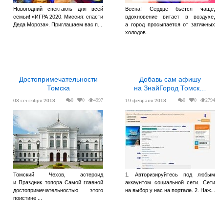
Новогодний спектакль для всей
Весна! Сердце бьётся чаще,
семьи! «ИГРА 2020. Миссия: спасти
вдохновение витает в воздухе,
Деда Мороза». Приглашаем вас п...
а город просыпается от затяжных
холодов...
Достопримечательности
Добавь сам афишу
Томска
на ЗнайГород Томск…
0
0
4997
0
0
2794
03 сентября 2018
19 февраля 2018
Томский Чехов, астероид
1. Авторизируйтесь под любым
и Праздник топора Самой главной
аккаунтом социальной сети. Сети
достопримечательностью этого
на выбор у нас на портале. 2. Наж...
поистине ...