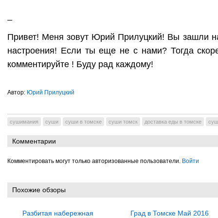
_
Привет! Меня зовут Юрий Прилуцкий! Вы зашли 
настроения! Если ты еще не с нами? Тогда скоре
комментируйте ! Буду рад каждому!
Автор:
Юрий Прилуцкий
сушимания
суши
суши в томске
суши томск
доставка еды в томске
суш
Комментарии
Комментировать могут только авторизованные пользователи.
Войти
Похожие обзоры
Разбитая набережная
Град в Томске Май 2016