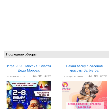
Последние обзоры
Игра 2020. Миссия: Спасти
Начни весну с салоном
Деда Мороза.
красоты Barbie Bar
0
0
2392
1
0
2798
15 ноября 2019
14 февраля 2019