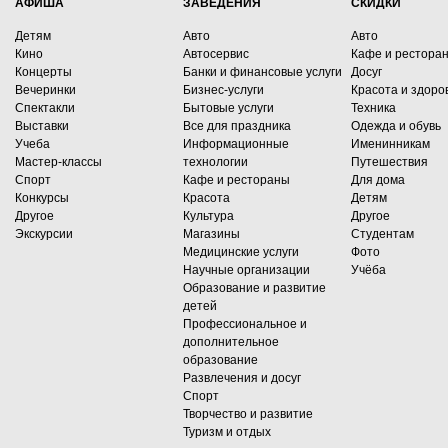
АФИША
ЗАВЕДЕНИЯ
СКИДКИ
Детям
Авто
Авто
Кино
Автосервис
Кафе и рестора
Концерты
Банки и финансовые услуги
Досуг
Вечеринки
Бизнес-услуги
Красота и здоро
Спектакли
Бытовые услуги
Техника
Выставки
Все для праздника
Одежда и обувь
Учеба
Информационные
Именинникам
Мастер-классы
технологии
Путешествия
Спорт
Кафе и рестораны
Для дома
Конкурсы
Красота
Детям
Другое
Культура
Другое
Экскурсии
Магазины
Студентам
Медицинские услуги
Фото
Научные организации
Учёба
Образование и развитие
детей
Профессиональное и
дополнительное
образование
Развлечения и досуг
Спорт
Творчество и развитие
Туризм и отдых