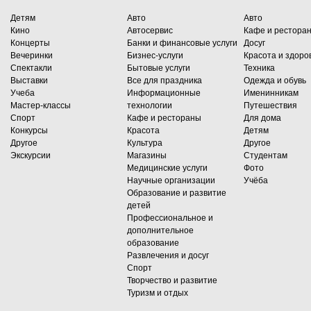
Детям
Авто
Авто
Кино
Автосервис
Кафе и рестора
Концерты
Банки и финансовые услуги
Досуг
Вечеринки
Бизнес-услуги
Красота и здоро
Спектакли
Бытовые услуги
Техника
Выставки
Все для праздника
Одежда и обувь
Учеба
Информационные
Именинникам
Мастер-классы
технологии
Путешествия
Спорт
Кафе и рестораны
Для дома
Конкурсы
Красота
Детям
Другое
Культура
Другое
Экскурсии
Магазины
Студентам
Медицинские услуги
Фото
Научные организации
Учёба
Образование и развитие
детей
Профессиональное и
дополнительное
образование
Развлечения и досуг
Спорт
Творчество и развитие
Туризм и отдых