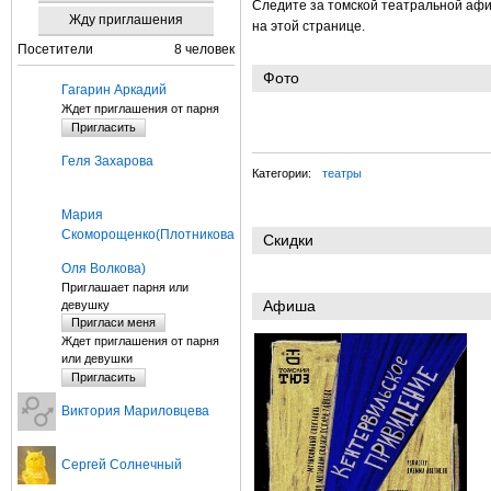
Следите за томской театральной афи
Жду приглашения
на этой странице.
Посетители
8 человек
Фото
Гагарин Аркадий
Ждет приглашения от парня
Геля Захарова
Категории:
театры
Мария
Скоморощенко(Плотникова)
Скидки
Оля Волкова)
Приглашает парня или
Афиша
девушку
Ждет приглашения от парня
или девушки
Виктория Мариловцева
Сергей Солнечный