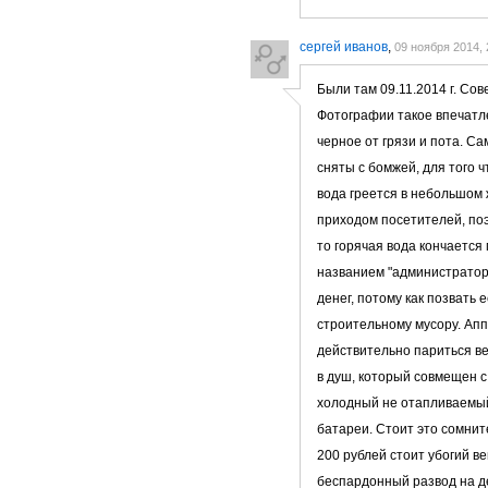
сергей иванов
,
09 ноября 2014, 
Были там 09.11.2014 г. Со
Фотографии такое впечатле
черное от грязи и пота. С
сняты с бомжей, для того 
вода греется в небольшом 
приходом посетителей, поэ
то горячая вода кончается
названием "администратор"
денег, потому как позвать
строительному мусору. Апп
действительно париться ве
в душ, который совмещен с
холодный не отапливаемый 
батареи. Стоит это сомнит
200 рублей стоит убогий в
беспардонный развод на де