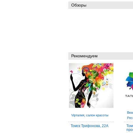
Обзоры
Рекомендуем
Bea
Vipталия, салон красоты
Ря
Томск Трифонова, 22А
Том
про