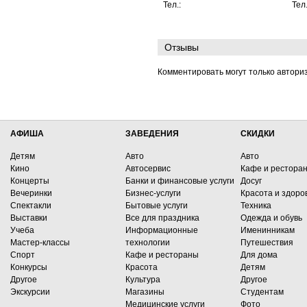
Тел.:
Тел
Отзывы
Комментировать могут только автори
АФИША
ЗАВЕДЕНИЯ
СКИДКИ
Детям
Авто
Авто
Кино
Автосервис
Кафе и рестора
Концерты
Банки и финансовые услуги
Досуг
Вечеринки
Бизнес-услуги
Красота и здоро
Спектакли
Бытовые услуги
Техника
Выставки
Все для праздника
Одежда и обувь
Учеба
Информационные
Именинникам
Мастер-классы
технологии
Путешествия
Спорт
Кафе и рестораны
Для дома
Конкурсы
Красота
Детям
Другое
Культура
Другое
Экскурсии
Магазины
Студентам
Медицинские услуги
Фото