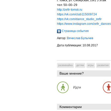
г. Томск, ул. Сибирская, 29/1 5 этаж
тел: 50–00–29
http://
zefir-tomsk
.ru
https://vk.com/club115009724
https://vk.com/dance_studio_zefir
https://www.instagram.com/zefir_dances
Страница события
Автор:
Вячеслав Булычев
Дата публикации:
10.08.2017
развивайка
детям
игры
развитие
Ваше мнение?
Идти
Комментарии