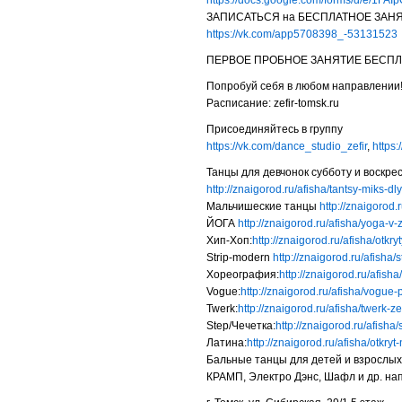
https://docs.google.com/forms/d/e/1
ЗАПИСАТЬСЯ на БЕСПЛАТНОЕ ЗАНЯ
https://vk.com/app5708398_-53131523
ПЕРВОЕ ПРОБНОЕ ЗАНЯТИЕ БЕСПЛ
Попробуй себя в любом направлении
Расписание:
zefir-tomsk
.ru
Присоединяйтесь в группу
https://vk.com/dance_studio_zefir
,
https
Танцы для девчонок субботу и воскрес
http://znaigorod.ru/afisha/
tantsy-miks-dl
Мальчишеские танцы
http://znaigorod.r
ЙОГА
http://znaigorod.ru/afisha/
yoga-v-z
Хип-Хоп
:
http://znaigorod.ru/afisha/
otkryt
Strip-modern
http://znaigorod.ru/afisha/
s
Хореография:
http://znaigorod.ru/afisha/
Vogue:
http://znaigorod.ru/afisha/
vogue-p
Twerk:
http://znaigorod.ru/afisha/
twerk-ze
Step/Чечетка:
http://znaigorod.ru/afisha/
Латина:
http://znaigorod.ru/afisha/
otkryt
Бальные танцы для детей и взрослых
КРАМП, Электро Дэнс, Шафл и др. на