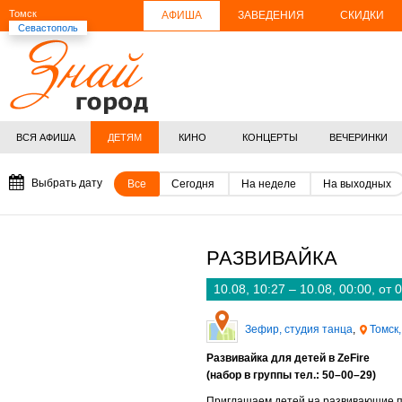
Томск
АФИША
ЗАВЕДЕНИЯ
СКИДКИ
Севастополь
ВСЯ АФИША
ДЕТЯМ
КИНО
КОНЦЕРТЫ
ВЕЧЕРИНКИ
Выбрать дату
Все
Сегодня
На неделе
На выходных
РАЗВИВАЙКА
10.08, 10:27 – 10.08, 00:00
,
от 
Зефир, студия танца
,
Томск,
Развивайка для детей в ZeFire
(набор в группы тел.:
50–00–29
)
Приглашаем детей на развивающие 