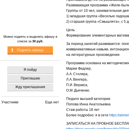
Развивающая программа «
Жили-был
Группы от 10 чел, занимательная дея
1) младшая группа «Веселые ладошки»
2) старшая группа «Смышлята», с 5 д
Цель:
Формирование элементарных матема
Можно поднять и выделить афишу в
списке за
30 руб.
За период занятий развиваются: логи
коммуникативные навыки, интонацио
Поднять афишу
на литературные произведения.
Программа основана на методических
Марии Фидлер,
Я пойду
А.А. Столяра,
Приглашаю
Л.А. Венгера,
П.И. Веракса,
Жду приглашения
О.М. Дьяченко.
Педагог высшей категории
Участники
Еще нет
Попова Инна Анатольевна
Стаж работы 18 лет
Более подробно: я в сети
https://alim
ЗАПИСАТЬСЯ НА ПРОБНОЕ БЕСПЛА