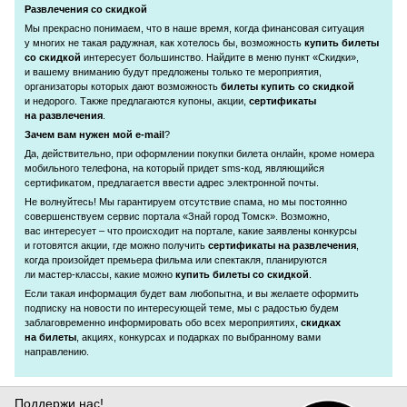
Развлечения со скидкой
Мы прекрасно понимаем, что в наше время, когда финансовая ситуация
у многих не такая радужная, как хотелось бы, возможность
купить билеты
со скидкой
интересует большинство. Найдите в меню пункт «Скидки»,
и вашему вниманию будут предложены только те мероприятия,
организаторы которых дают возможность
билеты купить со скидкой
и недорого. Также предлагаются купоны, акции,
сертификаты
на развлечения
.
Зачем вам нужен мой
e-mail
?
Да, действительно, при оформлении покупки билета онлайн, кроме номера
мобильного телефона, на который придет
sms-код
, являющийся
сертификатом, предлагается ввести адрес электронной почты.
Не волнуйтесь! Мы гарантируем отсутствие спама, но мы постоянно
совершенствуем сервис портала «Знай город Томск». Возможно,
вас интересует – что происходит на портале, какие заявлены конкурсы
и готовятся акции, где можно получить
сертификаты на развлечения
,
когда произойдет премьера фильма или спектакля, планируются
ли
мастер-классы
, какие можно
купить билеты со скидкой
.
Если такая информация будет вам любопытна, и вы желаете оформить
подписку на новости по интересующей теме, мы с радостью будем
заблаговременно информировать обо всех мероприятиях,
скидках
на билеты
, акциях, конкурсах и подарках по выбранному вами
направлению.
Поддержи нас!