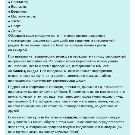
● Спектакли;
● Выставки;
● Вечеринки;
●
Мастер-классы
;
● Учеба;
● Спорт;
● Детям.
Обращаем ваше внимание на то, что мероприятия, связанные
с новогодними праздниками, для удобства выделены в специальный
раздел. То же можно сказать о билетах, которые можно
купить
со скидкой
.
При нажатии на тематическую иконку, вы переходите к списку мероприятий
выбранного направления. Из превью афиш мероприятий можно узнать
их название, место и время проведения, информацию о том, есть
ли
билеты, скидка
. При наведении мышки на плакат мероприятия,
откроется кнопка «купить», а также статистика по показам, лайкам,
приглашениям и количеству заинтересовавшихся.
Подробная информация о концерте, спектакле, фильме и т.д. открывается
при нажатии на кнопку «купить» билет. В новом окне вы не только прочтете
релиз, но увидите тех, кто ищет компанию для похода («приглашаю», «жду
приглашения»). Не забудьте отметиться и вы – кто знает, может, как раз
на этом концерте или спектакле вы, благодаря порталу, найдете новых
друзей.
Если вы хотите
купить билеты со скидкой
, то процент скидки и новую
цену билета вы также найдете в этом окне. Заказ билетов осуществляется
через sms, инфографика процесса покупки представлена в выпадающем
окне (нужно нажать на кнопку «купить» билет).