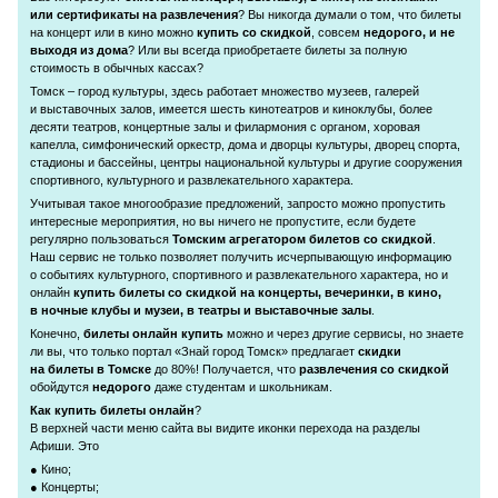
или сертификаты на развлечения
? Вы никогда думали о том, что билеты
на концерт или в кино можно
купить со скидкой
, совсем
недорого, и не
выходя из дома
? Или вы всегда приобретаете билеты за полную
стоимость в обычных кассах?
Томск – город культуры, здесь работает множество музеев, галерей
и выставочных залов, имеется шесть кинотеатров и киноклубы, более
десяти театров, концертные залы и филармония с органом, хоровая
капелла, симфонический оркестр, дома и дворцы культуры, дворец спорта,
стадионы и бассейны, центры национальной культуры и другие сооружения
спортивного, культурного и развлекательного характера.
Учитывая такое многообразие предложений, запросто можно пропустить
интересные мероприятия, но вы ничего не пропустите, если будете
регулярно пользоваться
Томским агрегатором билетов со скидкой
.
Наш сервис не только позволяет получить исчерпывающую информацию
о событиях культурного, спортивного и развлекательного характера, но и
онлайн
купить билеты со скидкой на концерты, вечеринки, в кино,
в ночные клубы и музеи, в театры и выставочные залы
.
Конечно,
билеты онлайн купить
можно и через другие сервисы, но знаете
ли вы, что только портал «Знай город Томск» предлагает
скидки
на билеты в Томске
до 80%! Получается, что
развлечения со скидкой
обойдутся
недорого
даже студентам и школьникам.
Как купить билеты онлайн
?
В верхней части меню сайта вы видите иконки перехода на разделы
Афиши. Это
● Кино;
● Концерты;