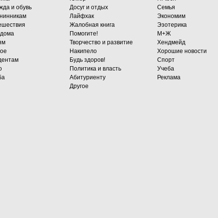
жда и обувь
Досуг и отдых
Семья
нинникам
Лайфхак
Экономим
ешествия
Жалобная книга
Эзотерика
 дома
Помогите!
М+Ж
ям
Творчество и развитие
Хендмейд
гое
Накипело
Хорошие новости
дентам
Будь здоров!
Спорт
о
Политика и власть
Учеба
ба
Абитуриенту
Реклама
Другое