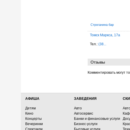
Строганина бар
Томск Маркса, 17а
Тел.:
(38...
Отзывы
Комментировать могут т
АФИША
ЗАВЕДЕНИЯ
СКИ
Детям
Авто
Авт
Кино
Автосервис
Каф
Концерты
Банки и финансовые услуги
Досу
Вечеринки
Бизнес-услуги
Кра
Спектакли
Бытовые услуги
Тех