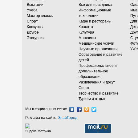
Выставки
Все для праздника
Оде
Учеба
Информационные
Име
Мастер-классы
технологии
Пут
Спорт
Кафе и рестораны
Для
Конкурсы
Красота
Дет
Другое
Культура
Дру
Экскурсии
Магазины
Сту
Медицинские услуги
Фот
Научные организации
Учё
Образование и развитие
детей
Профессиональное и
дополнительное
образование
Развлечения и досуг
Спорт
Творчество и развитие
Туризм и отдых
Мы в социальных сетях
Реклама на сайте:
ЗнайГород