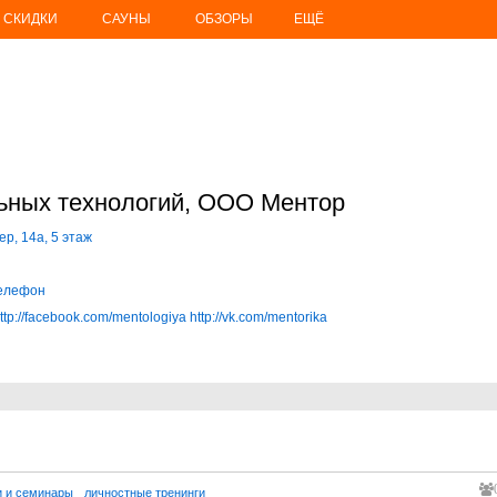
СКИДКИ
САУНЫ
ОБЗОРЫ
ЕЩЁ
ьных технологий, ООО Ментор
ер, 14а, 5 этаж
телефон
ttp://facebook.com/mentologiya
http://vk.com/mentorika
и и семинары
личностные тренинги