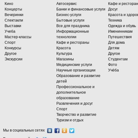
Кино
Автосервис
Кафе и рестора
Концерты
Банки и финансовые услуги
Досуг
Вечеринки
Бизнес-услуги
Красота и здоро
Спектакли
Бытовые услуги
Техника
Выставки
Все для праздника
Одежда и обувь
Учеба
Информационные
Именинникам
Мастер-классы
технологии
Путешествия
Спорт
Кафе и рестораны
Для дома
Конкурсы
Красота
Детям
Другое
Культура
Другое
Экскурсии
Магазины
Студентам
Медицинские услуги
Фото
Научные организации
Учёба
Образование и развитие
детей
Профессиональное и
дополнительное
образование
Развлечения и досуг
Спорт
Творчество и развитие
Туризм и отдых
Мы в социальных сетях