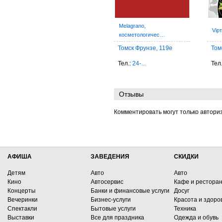
Melagrano,
Vip
косметологичес…
Томск Фрунзе, 119е
Том
Тел.:
24-...
Тел.
Отзывы
Комментировать могут только автори
АФИША
ЗАВЕДЕНИЯ
СКИДКИ
Детям
Авто
Авто
Кино
Автосервис
Кафе и рестора
Концерты
Банки и финансовые услуги
Досуг
Вечеринки
Бизнес-услуги
Красота и здоро
Спектакли
Бытовые услуги
Техника
Выставки
Все для праздника
Одежда и обувь