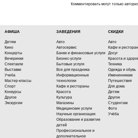
Комментировать могут только автори
АФИША
ЗАВЕДЕНИЯ
СКИДКИ
Детям
Авто
Авто
Кино
Автосервис
Кафе и рестора
Концерты
Банки и финансовые услуги
Досуг
Вечеринки
Бизнес-услуги
Красота и здоро
Спектакли
Бытовые услуги
Техника
Выставки
Все для праздника
Одежда и обувь
Учеба
Информационные
Именинникам
Мастер-классы
технологии
Путешествия
Спорт
Кафе и рестораны
Для дома
Конкурсы
Красота
Детям
Другое
Культура
Другое
Экскурсии
Магазины
Студентам
Медицинские услуги
Фото
Научные организации
Учёба
Образование и развитие
детей
Профессиональное и
дополнительное