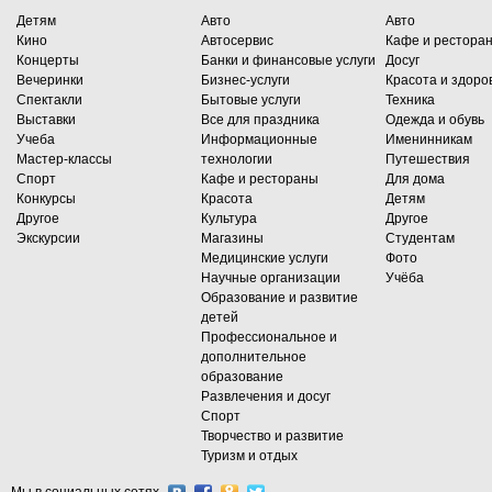
Детям
Авто
Авто
Кино
Автосервис
Кафе и рестора
Концерты
Банки и финансовые услуги
Досуг
Вечеринки
Бизнес-услуги
Красота и здоро
Спектакли
Бытовые услуги
Техника
Выставки
Все для праздника
Одежда и обувь
Учеба
Информационные
Именинникам
Мастер-классы
технологии
Путешествия
Спорт
Кафе и рестораны
Для дома
Конкурсы
Красота
Детям
Другое
Культура
Другое
Экскурсии
Магазины
Студентам
Медицинские услуги
Фото
Научные организации
Учёба
Образование и развитие
детей
Профессиональное и
дополнительное
образование
Развлечения и досуг
Спорт
Творчество и развитие
Туризм и отдых