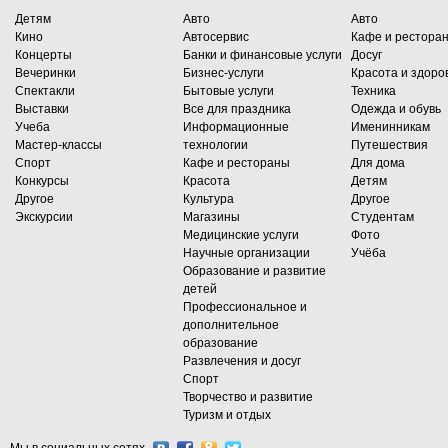
Детям
Авто
Авто
Кино
Автосервис
Кафе и рестора
Концерты
Банки и финансовые услуги
Досуг
Вечеринки
Бизнес-услуги
Красота и здоро
Спектакли
Бытовые услуги
Техника
Выставки
Все для праздника
Одежда и обувь
Учеба
Информационные
Именинникам
Мастер-классы
технологии
Путешествия
Спорт
Кафе и рестораны
Для дома
Конкурсы
Красота
Детям
Другое
Культура
Другое
Экскурсии
Магазины
Студентам
Медицинские услуги
Фото
Научные организации
Учёба
Образование и развитие
детей
Профессиональное и
дополнительное
образование
Развлечения и досуг
Спорт
Творчество и развитие
Туризм и отдых