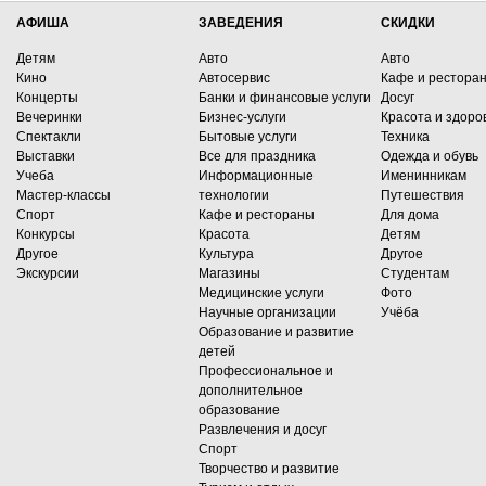
АФИША
ЗАВЕДЕНИЯ
СКИДКИ
Детям
Авто
Авто
Кино
Автосервис
Кафе и рестора
Концерты
Банки и финансовые услуги
Досуг
Вечеринки
Бизнес-услуги
Красота и здоро
Спектакли
Бытовые услуги
Техника
Выставки
Все для праздника
Одежда и обувь
Учеба
Информационные
Именинникам
Мастер-классы
технологии
Путешествия
Спорт
Кафе и рестораны
Для дома
Конкурсы
Красота
Детям
Другое
Культура
Другое
Экскурсии
Магазины
Студентам
Медицинские услуги
Фото
Научные организации
Учёба
Образование и развитие
детей
Профессиональное и
дополнительное
образование
Развлечения и досуг
Спорт
Творчество и развитие