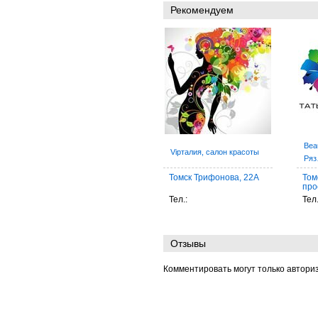
Рекомендуем
Bea
Vipталия, салон красоты
Ря
Томск Трифонова, 22А
Том
про
Тел.:
Тел
Отзывы
Комментировать могут только автори