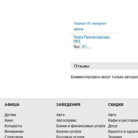
Портал-70, лазертаг-
арена
Томск Пролетарская,
38/1
Тел.:
97-...
Отзывы
Комментировать могут только автори
АФИША
ЗАВЕДЕНИЯ
СКИДКИ
Детям
Авто
Авто
Кино
Автосервис
Кафе и рестора
Концерты
Банки и финансовые услуги
Досуг
Вечеринки
Бизнес-услуги
Красота и здоро
Спектакли
Бытовые услуги
Техника