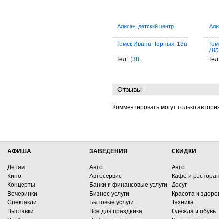
Алиса+, детский центр
Али
Томск Ивана Черных, 18а
Том
78/
Тел.:
(38...
Тел
Отзывы
Комментировать могут только автори
АФИША
ЗАВЕДЕНИЯ
СКИДКИ
Детям
Авто
Авто
Кино
Автосервис
Кафе и рестора
Концерты
Банки и финансовые услуги
Досуг
Вечеринки
Бизнес-услуги
Красота и здоро
Спектакли
Бытовые услуги
Техника
Выставки
Все для праздника
Одежда и обувь