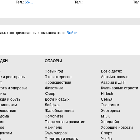
Тел.:
65-...
Тел.:
Тел
олько авторизованные пользователи.
Войти
ДКИ
ОБЗОРЫ
о
Новый год
Все о детях
е и рестораны
Это интересно
Авто/мото/вело
г
Происшествия
Аварии и ДТП
сота и здоровье
Животные
Кулинарные страсти
ника
Юмор
Hi-tech
жда и обувь
Досуг и отдых
Семья
нинникам
Лайфхак
Экономим
ешествия
Жалобная книга
Эзотерика
 дома
Помогите!
М+Ж
ям
Творчество и развитие
Хендмейд
гое
Накипело
Хорошие новости
дентам
Будь здоров!
Спорт
о
Политика и власть
Учеба