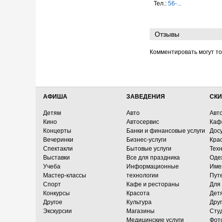
Тел.:
56-...
Отзывы
Комментировать могут т
АФИША
ЗАВЕДЕНИЯ
СКИ
Детям
Авто
Авт
Кино
Автосервис
Каф
Концерты
Банки и финансовые услуги
Досу
Вечеринки
Бизнес-услуги
Кра
Спектакли
Бытовые услуги
Тех
Выставки
Все для праздника
Оде
Учеба
Информационные
Име
Мастер-классы
технологии
Пут
Спорт
Кафе и рестораны
Для
Конкурсы
Красота
Дет
Другое
Культура
Дру
Экскурсии
Магазины
Сту
Медицинские услуги
Фот