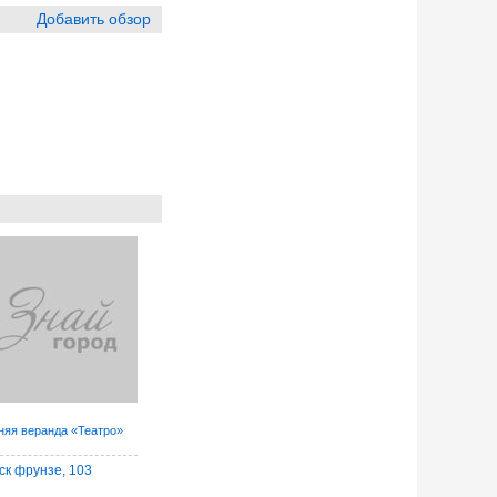
Добавить обзор
няя веранда «Театро»
ск фрунзе, 103