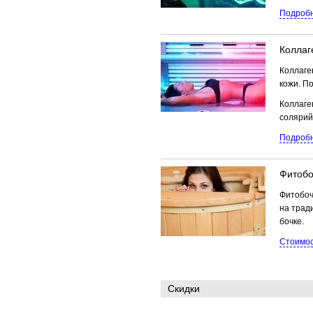
Подроб
Коллаг
Коллаге
кожи. П
Коллаге
солярий
Подробн
Фитобо
Фитобоч
на трад
бочке.
Стоимос
Скидки