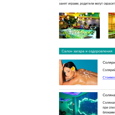
занят играми, родители могут скраси
Салон загара и оздоровления
Соляр
Солярий
Стоимос
Солян
Соляная
при спе
блоками