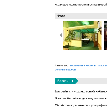
А дальше можно подняться на второй
Фото
Категории:
гостиницы и хостелы
масса
соляные пещеры
Бассейны
Бассейн с инфракрасной кабино
В наших бассейнах для водоподготов
Обработка воды озоном и ультрафиол