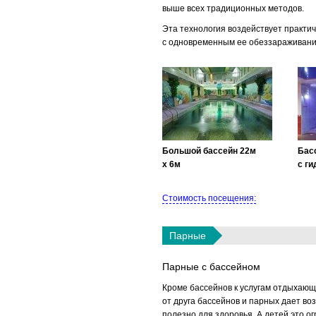
выше всех традиционных методов.
Эта технология воздействует практич
с одновременным ее обеззараживание
Большой бассейн 22м
Бас
х 6м
с г
Стоимость посещения:
Парные
Парные с бассейном
Кроме бассейнов к услугам отдыхающ
от друга бассейнов и парных дает в
полезно для здоровья. А детей это о