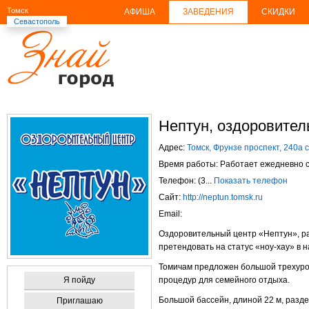
Томск
АФИША
ЗАВЕДЕНИЯ
СКИДКИ
Севастополь
Нептун, оздоровител
Адрес:
Томск, Фрунзе проспект, 240а 
Время работы: Работает ежедневно с 
Телефон: (3...
Показать телефон
Сайт:
http://neptun.tomsk.ru
Email:
Оздоровительный центр «Нептун», р
претендовать на статус «
ноу-хау
» в 
Томичам предложен большой трехуро
Я пойду
процедур для семейного отдыха.
Большой бассейн, длиной 22 м, раз
Приглашаю