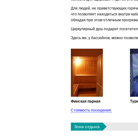
Для людей, не приветствующих горяч
что позволяет находиться внутри ка
обладая при этом отличным прогре
Циркулярный душ подарит посетител
Здесь же, у бассейнов, можно позвол
Финская парная
Тур
Стоимость посещения:
Зона отдыха