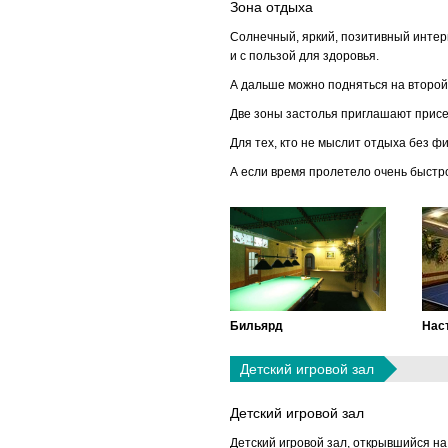
Зона отдыха
Солнечный, яркий, позитивный интерь
и с пользой для здоровья.
А дальше можно подняться на второй
Две зоны застолья приглашают присес
Для тех, кто не мыслит отдыха без ф
А если время пролетело очень быстро
Бильярд
Нас
Детский игровой зал
Детский игровой зал
Детский игровой зал, открывшийся н