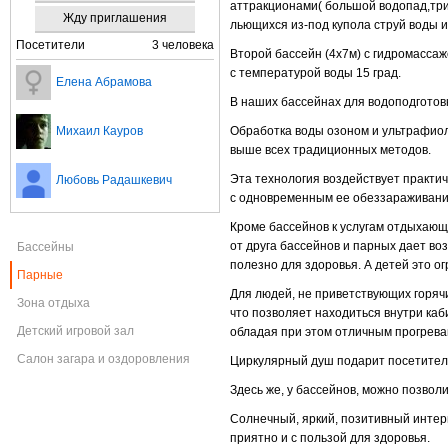
аттракционами( большой водопад,три
Жду приглашения
льющихся
из-под
купола струй воды и
Посетители
3 человека
Второй бассейн (4х7м) с гидромассаж
с температурой воды 15 град.
Елена Абрамова
В наших бассейнах для водоподготов
Михаил Кауров
Обработка воды озоном и ультрафиол
выше всех традиционных методов.
Эта технология воздействует практич
Любовь Радашкевич
с одновременным ее обеззараживание
Кроме бассейнов к услугам отдыхающ
от друга бассейнов и парных дает в
Бассейны
полезно для здоровья. А детей это о
Парные
Для людей, не приветствующих горяч
Зона отдыха
что позволяет находиться внутри ка
Детский игровой зал
обладая при этом отличным прогре
Салон загара и оздоровления
Циркулярный душ подарит посетителя
Здесь же, у бассейнов, можно позвол
Солнечный, яркий, позитивный интерь
приятно и с пользой для здоровья.