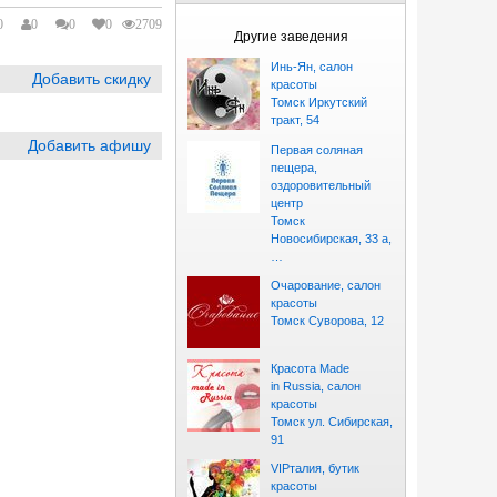
0
0
0
0
2709
Другие заведения
Инь-Ян, салон
Добавить скидку
красоты
Томск Иркутский
тракт, 54
Добавить афишу
Первая соляная
пещера,
оздоровительный
центр
Томск
Новосибирская, 33 а,
…
Очарование, салон
красоты
Томск Суворова, 12
Красота Made
in Russia, салон
красоты
Томск ул. Сибирская,
91
VIPталия, бутик
красоты