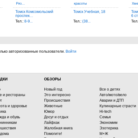
Ряз…
красоты
Хм
Томск Комсомольский
Томск Учебная, 18
Том
проспек…
6 с
Тел.:
8-9...
Тел.:
(38...
Тел
олько авторизованные пользователи.
Войти
ДКИ
ОБЗОРЫ
о
Новый год
Все о детях
е и рестораны
Это интересно
Авто/мото/вело
г
Происшествия
Аварии и ДТП
сота и здоровье
Животные
Кулинарные страсти
ника
Юмор
Hi-tech
жда и обувь
Досуг и отдых
Семья
нинникам
Лайфхак
Экономим
ешествия
Жалобная книга
Эзотерика
 дома
Помогите!
М+Ж