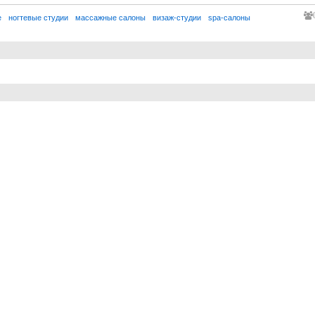
е
ногтевые студии
массажные салоны
визаж-студии
spa-салоны