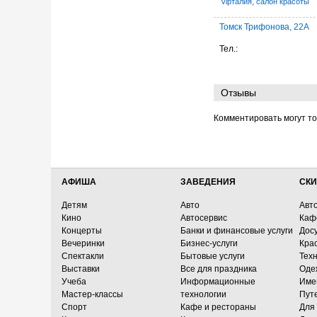
Vipталия, салон красоты
Томск Трифонова, 22А
Тел.:
Отзывы
Комментировать могут т
АФИША
ЗАВЕДЕНИЯ
СКИ
Детям
Авто
Авт
Кино
Автосервис
Каф
Концерты
Банки и финансовые услуги
Досу
Вечеринки
Бизнес-услуги
Кра
Спектакли
Бытовые услуги
Тех
Выставки
Все для праздника
Оде
Учеба
Информационные
Име
Мастер-классы
технологии
Пут
Спорт
Кафе и рестораны
Для