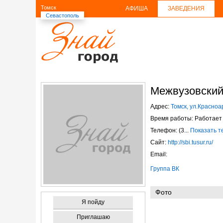
Томск
АФИША
ЗАВЕДЕНИЯ
Севастополь
Межвузовский
Адрес:
Томск, ул.Красноа
Время работы: Работает 
Телефон: (3...
Показать 
Сайт:
http://sbi.tusur.ru/
Email:
Группа ВК
Фото
Я пойду
Приглашаю