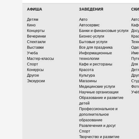
АФИША
ЗАВЕДЕНИЯ
СКИ
Детям
Авто
Авт
Кино
Автосервис
Каф
Концерты
Банки и финансовые услуги
Досу
Вечеринки
Бизнес-услуги
Кра
Спектакли
Бытовые услуги
Тех
Выставки
Все для праздника
Оде
Учеба
Информационные
Име
Мастер-классы
технологии
Пут
Спорт
Кафе и рестораны
Для
Конкурсы
Красота
Дет
Другое
Культура
Дру
Экскурсии
Магазины
Сту
Медицинские услуги
Фот
Научные организации
Учё
Образование и развитие
детей
Профессиональное и
дополнительное
образование
Развлечения и досуг
Спорт
Творчество и развитие