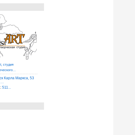
t, студия
рческого…
ск Карла Маркса, 53
 …
.:
511...