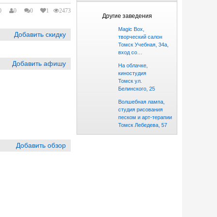
0
0
0
1
2473
Другие заведения
Magic Box,
Добавить скидку
творческий салон
Томск Учебная, 34а,
вход со…
Добавить афишу
На облачке,
киностудия
Томск ул.
Белинского, 25
Волшебная лампа,
студия рисования
песком и арт-терапии
Томск Лебедева, 57
Добавить обзор