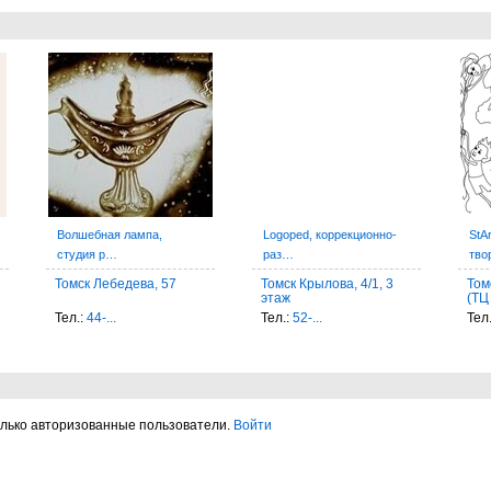
Волшебная лампа,
Logoped, коррекционно-
StAr
студия р…
раз…
тво
Томск Лебедева, 57
Томск Крылова, 4/1, 3
Том
этаж
(ТЦ
Тел.:
44-...
Тел.:
52-...
Тел
олько авторизованные пользователи.
Войти