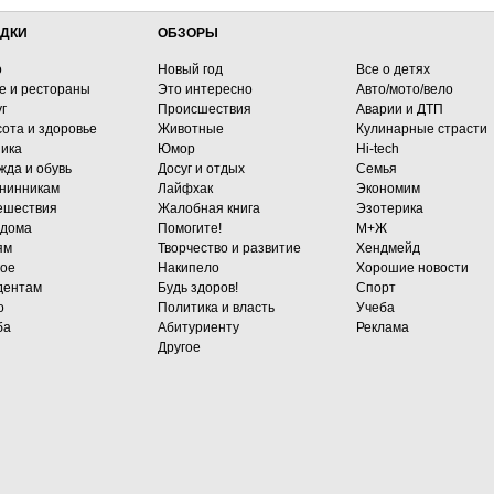
ДКИ
ОБЗОРЫ
о
Новый год
Все о детях
е и рестораны
Это интересно
Авто/мото/вело
г
Происшествия
Аварии и ДТП
сота и здоровье
Животные
Кулинарные страсти
ника
Юмор
Hi-tech
жда и обувь
Досуг и отдых
Семья
нинникам
Лайфхак
Экономим
ешествия
Жалобная книга
Эзотерика
 дома
Помогите!
М+Ж
ям
Творчество и развитие
Хендмейд
гое
Накипело
Хорошие новости
дентам
Будь здоров!
Спорт
о
Политика и власть
Учеба
ба
Абитуриенту
Реклама
Другое