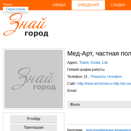
Томск
АФИША
ЗАВЕДЕНИЯ
СКИДКИ
Севастополь
Мед-Арт, частная по
Адрес:
Томск, Усова, 13в
Гибкий график работы
Телефон: (3...
Показать телефон
Сайт:
http://med-art.tomsk.ru
http://vk.
Email:
Фото
Я пойду
Приглашаю
Категории:
многопрофильные медицинск