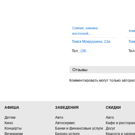
Сияние, клиника
Кли
восточной…
Томск Мокрушина, 13а
Том
Тел.:
(38...
Тел
Отзывы
Комментировать могут только автори
АФИША
ЗАВЕДЕНИЯ
СКИДКИ
Детям
Авто
Авто
Кино
Автосервис
Кафе и рестора
Концерты
Банки и финансовые услуги
Досуг
Вечеринки
Бизнес-услуги
Красота и здоро