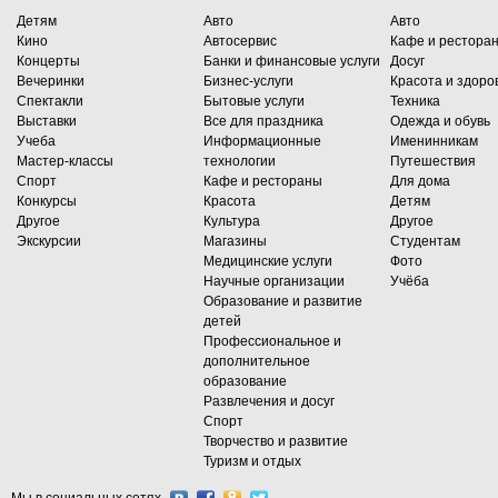
Детям
Авто
Авто
Кино
Автосервис
Кафе и рестора
Концерты
Банки и финансовые услуги
Досуг
Вечеринки
Бизнес-услуги
Красота и здоро
Спектакли
Бытовые услуги
Техника
Выставки
Все для праздника
Одежда и обувь
Учеба
Информационные
Именинникам
Мастер-классы
технологии
Путешествия
Спорт
Кафе и рестораны
Для дома
Конкурсы
Красота
Детям
Другое
Культура
Другое
Экскурсии
Магазины
Студентам
Медицинские услуги
Фото
Научные организации
Учёба
Образование и развитие
детей
Профессиональное и
дополнительное
образование
Развлечения и досуг
Спорт
Творчество и развитие
Туризм и отдых