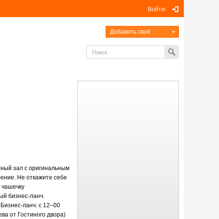
Войти:
Добавить своё
тный зал с оригинальным
ение. Не откажите себе
 чашечку
ный
бизнес-ланч
.
Бизнес-ланч
: с
12–00
ева от Гостиного двора)