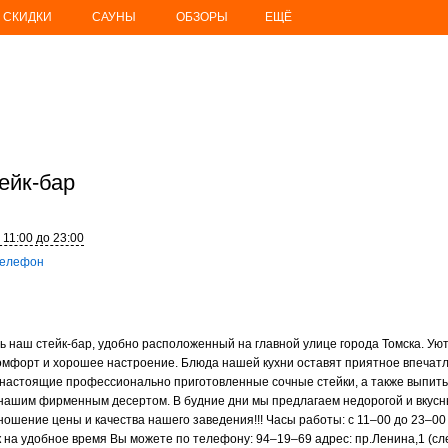
СКИДКИ
САУНЫ
ОБЗОРЫ
ЕЩЁ
тейк-бар
 11:00 до 23:00
телефон
ть наш
стейк-бар
, удобно расположенный на главной улице города Томска. Ую
омфорт и хорошее настроение. Блюда нашей кухни оставят приятное впечатл
 настоящие профессионально приготовленные сочные стейки, а также выпить
 нашим фирменным десертом. В будние дни мы предлагаем недорогой и вкус
ношение цены и качества нашего заведения!!! Часы работы: с
11–00
до
23–00
к на удобное время Вы можете по телефону:
94–19–69
адрес: пр.Ленина,1 (сл