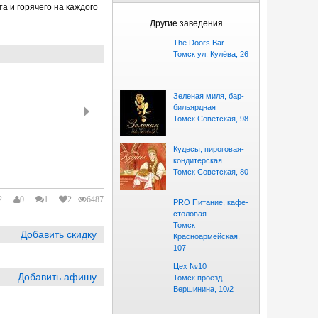
а и горячего на каждого
Другие заведения
The Doors Bar
Томск ул. Кулёва, 26
Зеленая миля, бар-
бильярдная
Томск Советская, 98
Кудесы, пироговая-
кондитерская
Томск Советская, 80
2
0
1
2
6487
PRO Питание, кафе-
столовая
Томск
Добавить скидку
Красноармейская,
107
Цех №10
Добавить афишу
Томск проезд
Вершинина, 10/2