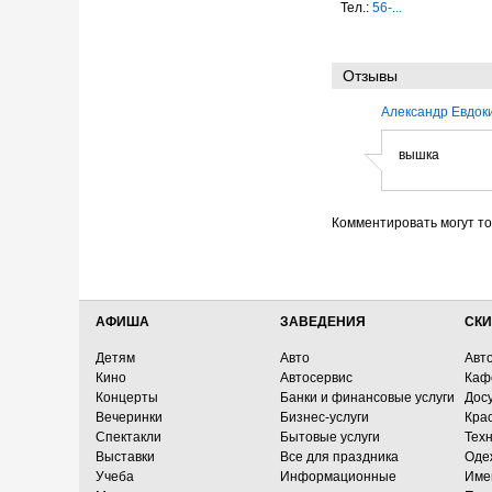
Тел.:
56-...
Отзывы
Александр Евдок
вышка
Комментировать могут т
АФИША
ЗАВЕДЕНИЯ
СКИ
Детям
Авто
Авт
Кино
Автосервис
Каф
Концерты
Банки и финансовые услуги
Досу
Вечеринки
Бизнес-услуги
Кра
Спектакли
Бытовые услуги
Тех
Выставки
Все для праздника
Оде
Учеба
Информационные
Име