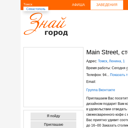
Томск
АФИША
ЗАВЕДЕНИЯ
Севастополь
Main Street, с
Адрес:
Томск, Ленина, 1
Время работы: Сегодня
с
Телефон: 94...
Показать 
Email:
Группа Вконтакте
Приглашаем Вас посети
дизайном подарит Вам к
в удовольствии отведать
свежесваренного кофе с
Я пойду
Вас приятно удивит соот
Приглашаю
до
16–00
Заказать столи