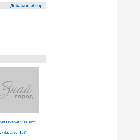
Добавить обзор
няя веранда «Театро»
ск фрунзе, 103