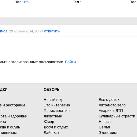
Тел.:
65-...
Тел.:
Тел
имов
,
ответить
29 апреля 2014, 03:29
олько авторизованные пользователи.
Войти
ДКИ
ОБЗОРЫ
о
Новый год
Все о детях
е и рестораны
Это интересно
Авто/мото/вело
г
Происшествия
Аварии и ДТП
сота и здоровье
Животные
Кулинарные страсти
ника
Юмор
Hi-tech
жда и обувь
Досуг и отдых
Семья
нинникам
Лайфхак
Экономим