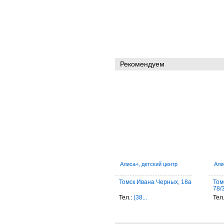
Рекомендуем
Алиса+, детский центр
Али
Томск Ивана Черных, 18а
Том
78/
Тел.:
(38...
Тел