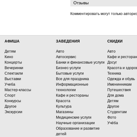
Отзывы
Комментировать могут только автори
АФИША
ЗАВЕДЕНИЯ
СКИДКИ
Детям
Авто
Авто
Кино
Автосервис
Кафе и рестора
Концерты
Банки и финансовые услуги
Досуг
Вечеринки
Бизнес-услуги
Красота и здоро
Спектакли
Бытовые услуги
Техника
Выставки
Все для праздника
Одежда и обувь
Учеба
Информационные
Именинникам
Мастер-классы
технологии
Путешествия
Спорт
Кафе и рестораны
Для дома
Конкурсы
Красота
Детям
Другое
Культура
Другое
Экскурсии
Магазины
Студентам
Медицинские услуги
Фото
Научные организации
Учёба
Образование и развитие
детей