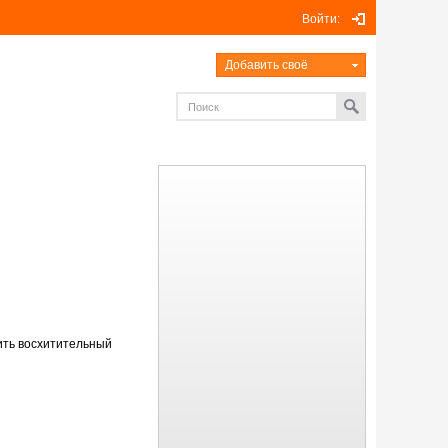
Войти:
Добавить своё
чить восхитительный