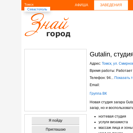
Томск
АФИША
ЗАВЕДЕНИЯ
Севастополь
Gutalin, студи
Адрес:
Томск, ул. Смирнов
Время работы: Работает 
Телефон: 94...
Показать 
Email:
Группа ВК
Новая студия загара Gut
загар, но и воспользова
ногтевая студия
Я пойду
услуги визажиста
массаж лица и зоны
Приглашаю