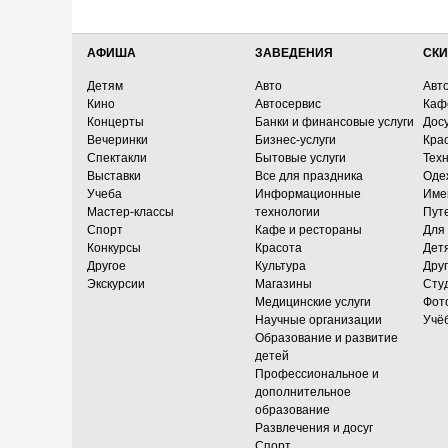
АФИША
ЗАВЕДЕНИЯ
СКИ
Детям
Авто
Авт
Кино
Автосервис
Каф
Концерты
Банки и финансовые услуги
Досу
Вечеринки
Бизнес-услуги
Кра
Спектакли
Бытовые услуги
Тех
Выставки
Все для праздника
Оде
Учеба
Информационные
Име
Мастер-классы
технологии
Пут
Спорт
Кафе и рестораны
Для
Конкурсы
Красота
Дет
Другое
Культура
Дру
Экскурсии
Магазины
Сту
Медицинские услуги
Фот
Научные организации
Учё
Образование и развитие
детей
Профессиональное и
дополнительное
образование
Развлечения и досуг
Спорт