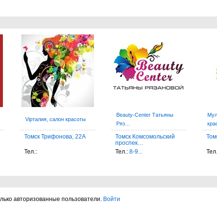
Beauty-Center Татьяны
Мул
Vipталия, салон красоты
Ряз…
кра
Томск Трифонова, 22А
Томск Комсомольский
Том
проспек…
Тел.:
Тел.:
8-9...
Тел
олько авторизованные пользователи.
Войти