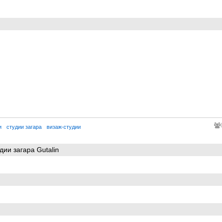
и
студии загара
визаж-студии
удии загара Gutalin