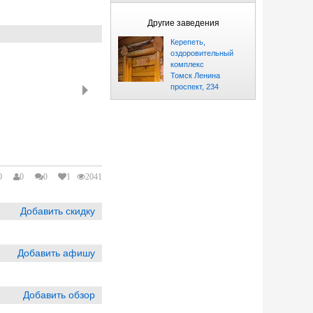
Другие заведения
Керепеть,
оздоровительный
комплекс
Томск Ленина
проспект, 234
0
0
0
1
2041
Добавить скидку
Добавить афишу
Добавить обзор