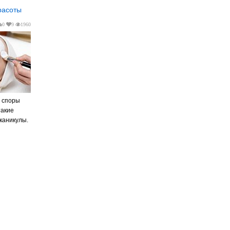
расоты
0
9
1960
т споры
такие
каникулы.