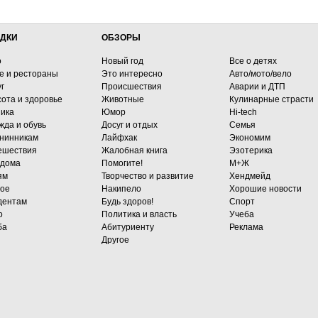
ДКИ
ОБЗОРЫ
о
Новый год
Все о детях
е и рестораны
Это интересно
Авто/мото/вело
г
Происшествия
Аварии и ДТП
сота и здоровье
Животные
Кулинарные страсти
ника
Юмор
Hi-tech
жда и обувь
Досуг и отдых
Семья
нинникам
Лайфхак
Экономим
ешествия
Жалобная книга
Эзотерика
 дома
Помогите!
М+Ж
ям
Творчество и развитие
Хендмейд
гое
Накипело
Хорошие новости
дентам
Будь здоров!
Спорт
о
Политика и власть
Учеба
ба
Абитуриенту
Реклама
Другое