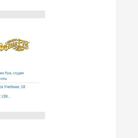
ен Руж, студия
соты
ск Учебная, 18
.:
(38...