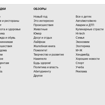
ДКИ
ОБЗОРЫ
о
Новый год
Все о детях
е и рестораны
Это интересно
Авто/мото/вело
г
Происшествия
Аварии и ДТП
сота и здоровье
Животные
Кулинарные страсти
ника
Юмор
Hi-tech
жда и обувь
Досуг и отдых
Семья
нинникам
Лайфхак
Экономим
ешествия
Жалобная книга
Эзотерика
 дома
Помогите!
М+Ж
ям
Творчество и развитие
Хендмейд
гое
Накипело
Хорошие новости
дентам
Будь здоров!
Спорт
о
Политика и власть
Учеба
ба
Абитуриенту
Реклама
Другое