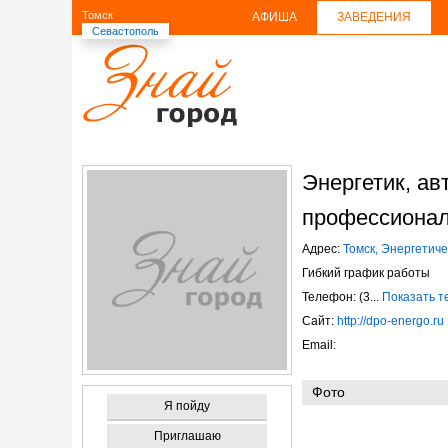
Томск
АФИША
ЗАВЕДЕНИЯ
Севастополь
Энергетик, а
профессионал
Адрес:
Томск, Энергетиче
Гибкий график работы
Телефон: (3...
Показать 
Сайт:
http://dpo-energo.ru
Email:
Фото
Я пойду
Приглашаю