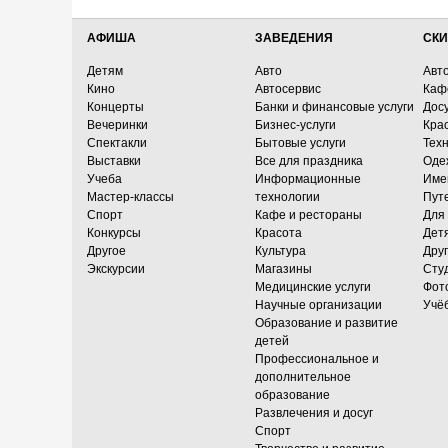
АФИША
ЗАВЕДЕНИЯ
СКИ
Детям
Авто
Авт
Кино
Автосервис
Каф
Концерты
Банки и финансовые услуги
Досу
Вечеринки
Бизнес-услуги
Кра
Спектакли
Бытовые услуги
Тех
Выставки
Все для праздника
Оде
Учеба
Информационные
Име
Мастер-классы
технологии
Пут
Спорт
Кафе и рестораны
Для
Конкурсы
Красота
Дет
Другое
Культура
Дру
Экскурсии
Магазины
Сту
Медицинские услуги
Фот
Научные организации
Учё
Образование и развитие
детей
Профессиональное и
дополнительное
образование
Развлечения и досуг
Спорт