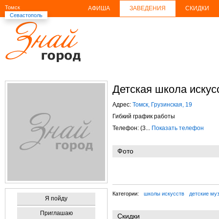
Томск
АФИША
ЗАВЕДЕНИЯ
СКИДКИ
Севастополь
Детская школа иску
Адрес:
Томск, Грузинская, 19
Гибкий график работы
Телефон: (3...
Показать телефон
Фото
Категории:
школы искусств
детские му
Я пойду
Приглашаю
Скидки