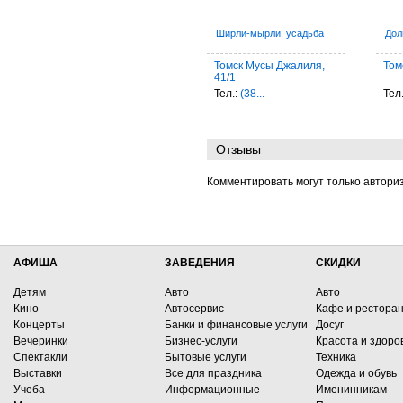
Ширли-мырли, усадьба
Дол
Томск Мусы Джалиля,
Том
41/1
Тел.:
(38...
Тел
Отзывы
Комментировать могут только автори
АФИША
ЗАВЕДЕНИЯ
СКИДКИ
Детям
Авто
Авто
Кино
Автосервис
Кафе и рестора
Концерты
Банки и финансовые услуги
Досуг
Вечеринки
Бизнес-услуги
Красота и здоро
Спектакли
Бытовые услуги
Техника
Выставки
Все для праздника
Одежда и обувь
Учеба
Информационные
Именинникам