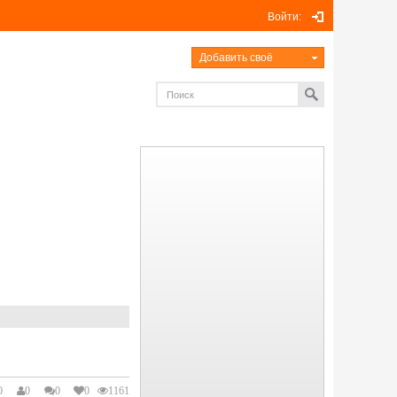
Войти:
Добавить своё
0
0
0
0
1161