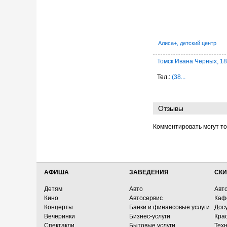
Алиса+, детский центр
Томск Ивана Черных, 1
Тел.:
(38...
Отзывы
Комментировать могут т
АФИША
ЗАВЕДЕНИЯ
СКИ
Детям
Авто
Авт
Кино
Автосервис
Каф
Концерты
Банки и финансовые услуги
Досу
Вечеринки
Бизнес-услуги
Кра
Спектакли
Бытовые услуги
Тех