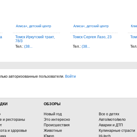
Алиса+, детский центр
Алиса+, детский центр
Кли
8а
Томск Иркутский тракт,
Томск Сергея Лазо, 23
Том
78/3
Тел.:
(38...
Тел.:
(38...
Тел
олько авторизованные пользователи.
Войти
ДКИ
ОБЗОРЫ
о
Новый год
Все о детях
е и рестораны
Это интересно
Авто/мото/вело
г
Происшествия
Аварии и ДТП
сота и здоровье
Животные
Кулинарные страсти
ника
Юмор
Hi-tech