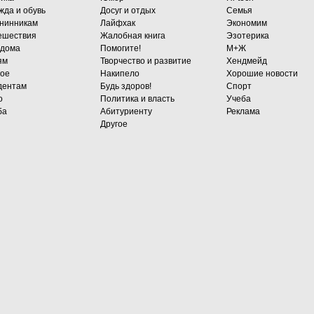
жда и обувь
Досуг и отдых
Семья
нинникам
Лайфхак
Экономим
ешествия
Жалобная книга
Эзотерика
 дома
Помогите!
М+Ж
ям
Творчество и развитие
Хендмейд
гое
Накипело
Хорошие новости
дентам
Будь здоров!
Спорт
о
Политика и власть
Учеба
ба
Абитуриенту
Реклама
Другое