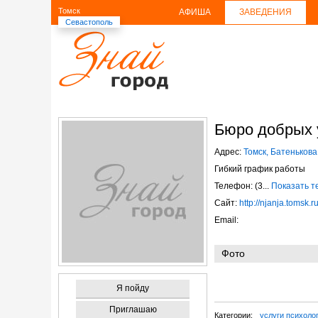
Томск
АФИША
ЗАВЕДЕНИЯ
Севастополь
Бюро добрых 
Адрес:
Томск, Батенькова
Гибкий график работы
Телефон: (3...
Показать 
Сайт:
http://njanja.tomsk.r
Email:
Фото
Я пойду
Приглашаю
Категории:
услуги психоло