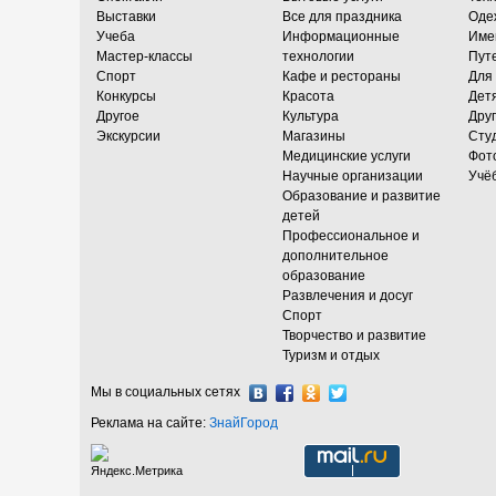
Выставки
Все для праздника
Оде
Учеба
Информационные
Име
Мастер-классы
технологии
Пут
Спорт
Кафе и рестораны
Для
Конкурсы
Красота
Дет
Другое
Культура
Дру
Экскурсии
Магазины
Сту
Медицинские услуги
Фот
Научные организации
Учё
Образование и развитие
детей
Профессиональное и
дополнительное
образование
Развлечения и досуг
Спорт
Творчество и развитие
Туризм и отдых
Мы в социальных сетях
Реклама на сайте:
ЗнайГород