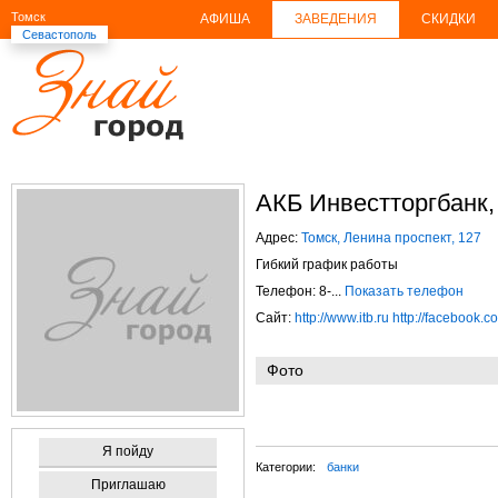
Томск
АФИША
ЗАВЕДЕНИЯ
СКИДКИ
Севастополь
АКБ Инвестторгбанк
Адрес:
Томск, Ленина проспект, 127
Гибкий график работы
Телефон: 8-...
Показать телефон
Сайт:
http://www.itb.ru
http://facebook.c
Фото
Я пойду
Категории:
банки
Приглашаю