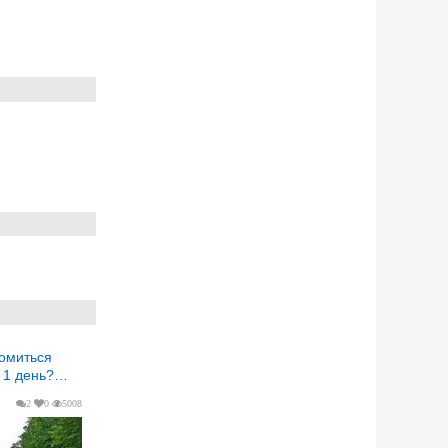
а 1 день?…
2
0
5008