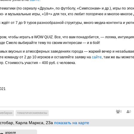
ематики (по сериалу «Друзья», по футболу, «Симпсонам» и др.), игры по эпо
но- и музыкальные игры, «18+» для тех, кто любит погорячее и
многое-многое
 ждёт от 7 до 9 туров разнообразной структуры, много
медиа-контента
и уют
ом, чтобы играть в
WOW
QUIZ
. Все, что вам понадобится, — логика, интуиция
нде Смело выбирайте тему по своим интересам — и в бой!
амых вкусных и атмосферных заведениях города — жаркий вечер и незабыва
е команду от 2 до 10 игроков и оставляйте заявку на
сайте
, там же вы можете
р. Стоимость участия – 400 руб. с человека.
021
0
0
кивбарах
тематическиеквизы
стобар
, Карла Маркса, 23а
показать на карте
апреля