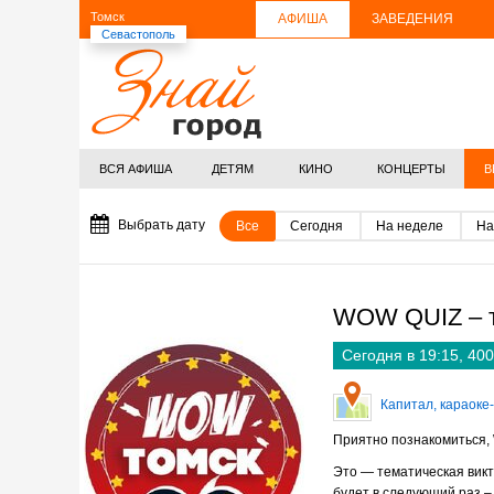
Томск
АФИША
ЗАВЕДЕНИЯ
Севастополь
ВСЯ АФИША
ДЕТЯМ
КИНО
КОНЦЕРТЫ
В
Выбрать дату
Все
Сегодня
На неделе
На
WOW QUIZ – т
Сегодня в 19:15
,
400
Капитал, караоке
Приятно познакомиться,
Это — тематическая викт
будет в следующий раз –