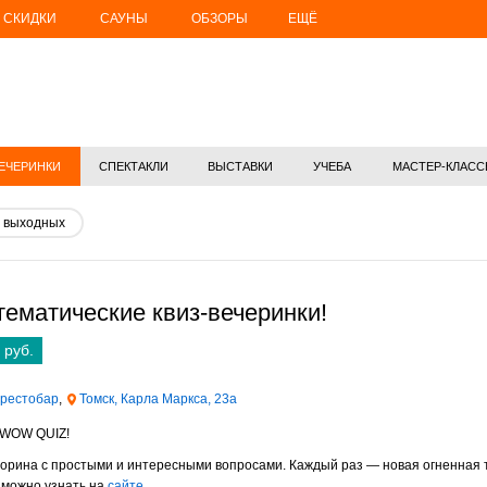
СКИДКИ
САУНЫ
ОБЗОРЫ
ЕЩЁ
ЕЧЕРИНКИ
СПЕКТАКЛИ
ВЫСТАВКИ
УЧЕБА
МАСТЕР-КЛАС
 выходных
ематические квиз-вечеринки!
 руб.
-рестобар
,
Томск, Карла Маркса, 23а
WOW
QUIZ
!
орина с простыми и интересными вопросами. Каждый раз — новая огненная т
 можно узнать на
сайте
.