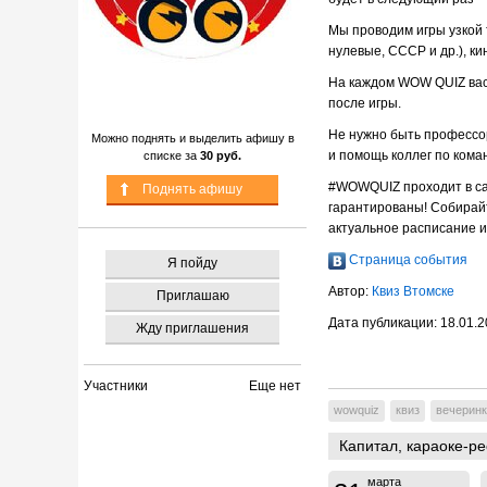
Мы проводим игры узкой т
нулевые, СССР и др.), ки
На каждом
WOW
QUIZ
вас
после игры.
Не нужно быть профессор
Можно поднять и выделить афишу в
и помощь коллег по кома
списке за
30 руб.
#
WOWQUIZ
проходит в с
Поднять афишу
гарантированы! Собирайт
актуальное расписание иг
Страница события
Я пойду
Автор:
Квиз Втомске
Приглашаю
Дата публикации:
18.01.2
Жду приглашения
Участники
Еще нет
wowquiz
квиз
вечерин
Капитал,
караоке-ре
марта