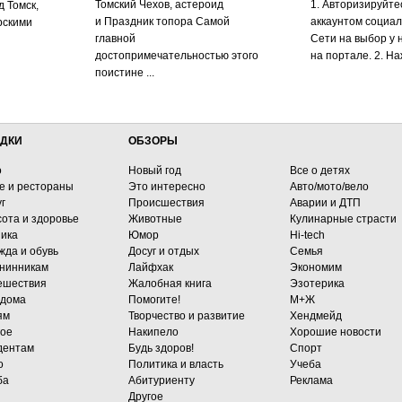
Томский Чехов, астероид
1. Авторизируйт
д Томск,
и Праздник топора Самой
аккаунтом социал
рскими
главной
Сети на выбор у 
достопримечательностью этого
на портале. 2. Наж
поистине ...
ДКИ
ОБЗОРЫ
о
Новый год
Все о детях
е и рестораны
Это интересно
Авто/мото/вело
г
Происшествия
Аварии и ДТП
сота и здоровье
Животные
Кулинарные страсти
ника
Юмор
Hi-tech
жда и обувь
Досуг и отдых
Семья
нинникам
Лайфхак
Экономим
ешествия
Жалобная книга
Эзотерика
 дома
Помогите!
М+Ж
ям
Творчество и развитие
Хендмейд
гое
Накипело
Хорошие новости
дентам
Будь здоров!
Спорт
о
Политика и власть
Учеба
ба
Абитуриенту
Реклама
Другое