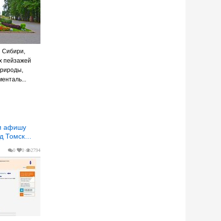
 Сибири,
х пейзажей
природы,
енталь...
од Томск…
0
0
2794