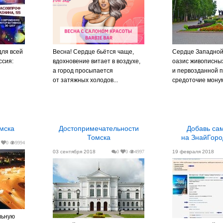
для всей
Весна! Сердце бьётся чаще,
Сердце Западной
ссия:
вдохновение витает в воздухе,
оазис живописны
а город просыпается
и первозданной 
от затяжных холодов...
средоточие монум
омска
Достопримечательности
Добавь сам афишу
Томска
на ЗнайГор
0
9994
03 сентября 2018
0
0
4997
19 февраля 2018
льную