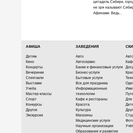
цитадель Сибири, горо
не зря называют Сиби
Афинами. Ведь...
АФИША
ЗАВЕДЕНИЯ
СКИ
Детям
Авто
Авт
Кино
Автосервис
Каф
Концерты
Банки и финансовые услуги
Досу
Вечеринки
Бизнес-услуги
Кра
Спектакли
Бытовые услуги
Тех
Выставки
Все для праздника
Оде
Учеба
Информационные
Име
Мастер-классы
технологии
Пут
Спорт
Кафе и рестораны
Для
Конкурсы
Красота
Дет
Другое
Культура
Дру
Экскурсии
Магазины
Сту
Медицинские услуги
Фот
Научные организации
Учё
Образование и развитие