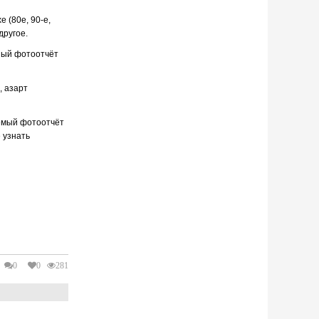
хе (80е,
90-е
,
другое.
ный фотоотчёт
, азарт
емый фотоотчёт
 узнать
0
0
281