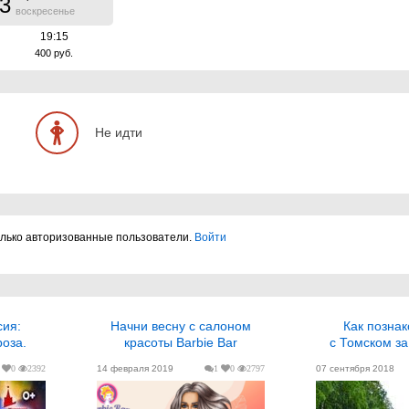
3
воскресенье
19:15
400 руб.
Не идти
олько авторизованные пользователи.
Войти
Начни весну с салоном
Как познакомиться
оза.
красоты Barbie Bar
с Томском з
0
2392
14 февраля 2019
1
0
2797
07 сентября 2018