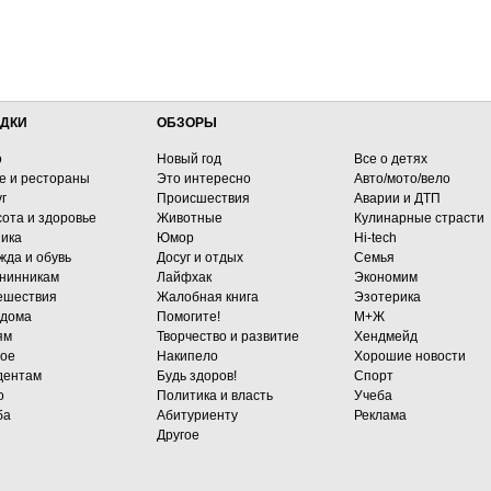
ДКИ
ОБЗОРЫ
о
Новый год
Все о детях
е и рестораны
Это интересно
Авто/мото/вело
г
Происшествия
Аварии и ДТП
сота и здоровье
Животные
Кулинарные страсти
ника
Юмор
Hi-tech
жда и обувь
Досуг и отдых
Семья
нинникам
Лайфхак
Экономим
ешествия
Жалобная книга
Эзотерика
 дома
Помогите!
М+Ж
ям
Творчество и развитие
Хендмейд
гое
Накипело
Хорошие новости
дентам
Будь здоров!
Спорт
о
Политика и власть
Учеба
ба
Абитуриенту
Реклама
Другое