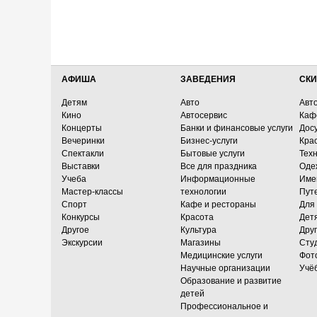
АФИША
ЗАВЕДЕНИЯ
СКИ
Детям
Авто
Авт
Кино
Автосервис
Каф
Концерты
Банки и финансовые услуги
Досу
Вечеринки
Бизнес-услуги
Кра
Спектакли
Бытовые услуги
Тех
Выставки
Все для праздника
Оде
Учеба
Информационные
Име
Мастер-классы
технологии
Пут
Спорт
Кафе и рестораны
Для
Конкурсы
Красота
Дет
Другое
Культура
Дру
Экскурсии
Магазины
Сту
Медицинские услуги
Фот
Научные организации
Учё
Образование и развитие
детей
Профессиональное и