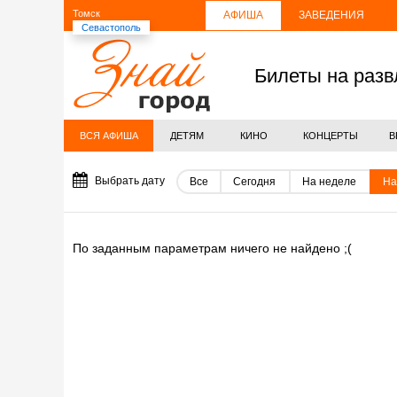
Томск
АФИША
ЗАВЕДЕНИЯ
Севастополь
Билеты на разв
ВСЯ АФИША
ДЕТЯМ
КИНО
КОНЦЕРТЫ
В
Выбрать дату
Все
Сегодня
На неделе
На
По заданным параметрам ничего не найдено ;(