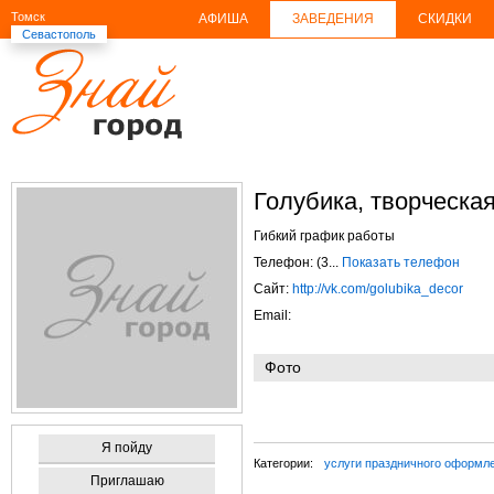
Томск
АФИША
ЗАВЕДЕНИЯ
СКИДКИ
Севастополь
Голубика, творческа
Гибкий график работы
Телефон: (3...
Показать телефон
Сайт:
http://vk.com/golubika_decor
Email:
Фото
Я пойду
Категории:
услуги праздничного оформл
Приглашаю